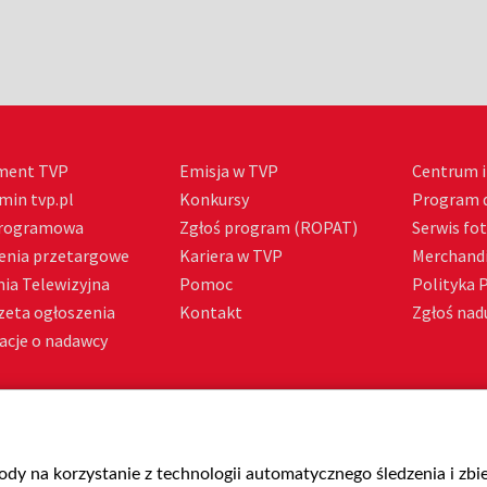
ment TVP
Emisja w TVP
Centrum i
min tvp.pl
Konkursy
Program d
Programowa
Zgłoś program (ROPAT)
Serwis fo
enia przetargowe
Kariera w TVP
Merchandi
ia Telewizyjna
Pomoc
Polityka 
zeta ogłoszenia
Kontakt
Zgłoś nadu
acje o nadawcy
gody na korzystanie z technologii automatycznego śledzenia i zb