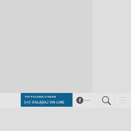
...
TVP POLONIA STREAM
OGLĄDAJ ON-LINE