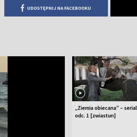
UDOSTĘPNIJ NA FACEBOOKU
„Ziemia obiecana” – serial
odc. 1 [zwiastun]