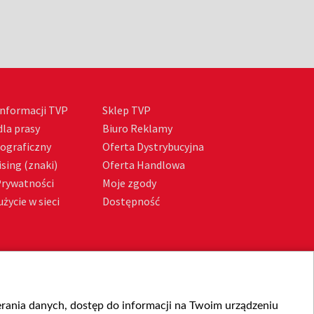
nformacji TVP
Sklep TVP
la prasy
Biuro Reklamy
tograficzny
Oferta Dystrybucyjna
sing (znaki)
Oferta Handlowa
Prywatności
Moje zgody
życie w sieci
Dostępność
ierania danych, dostęp do informacji na Twoim urządzeniu