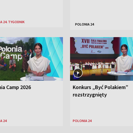
A 24. TYGODNIK
POLONIA 24
nia Camp 2026
Konkurs „Być Polakiem”
rozstrzygnięty
A 24
POLONIA 24