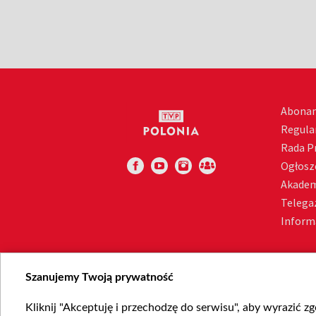
Abona
Regula
Rada 
Ogłosz
Akadem
Telega
Inform
Szanujemy Twoją prywatność
Kliknij "Akceptuję i przechodzę do serwisu", aby wyrazić z