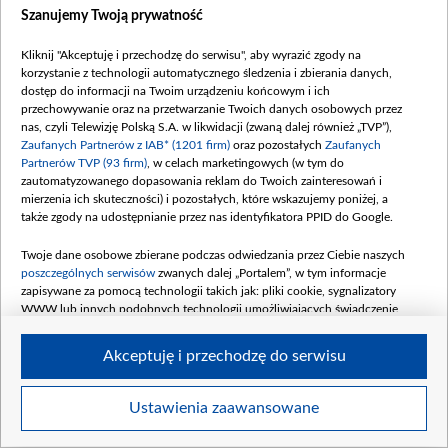
Szanujemy Twoją prywatność
Kliknij "Akceptuję i przechodzę do serwisu", aby wyrazić zgody na
korzystanie z technologii automatycznego śledzenia i zbierania danych,
dostęp do informacji na Twoim urządzeniu końcowym i ich
Odcinek 281 - „Porzucona narzeczona”
przechowywanie oraz na przetwarzanie Twoich danych osobowych przez
nas, czyli Telewizję Polską S.A. w likwidacji (zwaną dalej również „TVP”),
Zaufanych Partnerów z IAB* (1201 firm)
oraz pozostałych
Zaufanych
Partnerów TVP (93 firm)
, w celach marketingowych (w tym do
zautomatyzowanego dopasowania reklam do Twoich zainteresowań i
mierzenia ich skuteczności) i pozostałych, które wskazujemy poniżej, a
także zgody na udostępnianie przez nas identyfikatora PPID do Google.
Twoje dane osobowe zbierane podczas odwiedzania przez Ciebie naszych
poszczególnych serwisów
zwanych dalej „Portalem”, w tym informacje
zapisywane za pomocą technologii takich jak: pliki cookie, sygnalizatory
WWW lub innych podobnych technologii umożliwiających świadczenie
dopasowanych i bezpiecznych usług, personalizację treści oraz reklam,
udostępnianie funkcji mediów społecznościowych oraz analizowanie ruchu
Akceptuję i przechodzę do serwisu
w Internecie.
Twoje dane osobowe zbierane podczas odwiedzania przez Ciebie
Ustawienia zaawansowane
Item
poszczególnych serwisów
na Portalu, takie jak adresy IP, identyfikatory
Szczegóły
Twoich urządzeń końcowych i identyfikatory plików cookie, informacje o
1