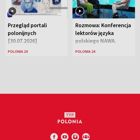
Przegląd portali
Rozmowa: Konferencja
polonijnych
lektorów języka
[30.07.2026]
polskiego NAWA.
Goście: dr Wojciech
POLONIA 24
POLONIA 24
Karczewski Gabriela
Urbańska-Legutko