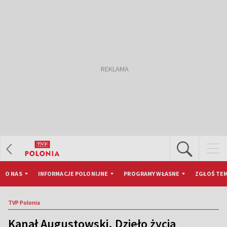
O NAS
INFORMACJE POLONIJNE
PROGRAMY WŁASNE
ZGŁOŚ TEM
TVP Polonia
Kanał Augustowski. Dzieło życia