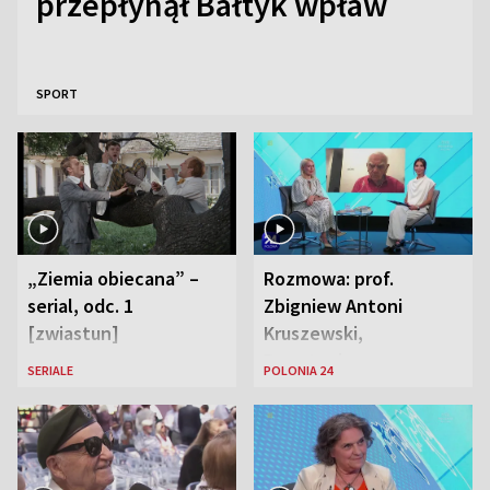
przepłynął Bałtyk wpław
SPORT
„Ziemia obiecana” –
Rozmowa: prof.
serial, odc. 1
Zbigniew Antoni
[zwiastun]
Kruszewski,
Powstaniec
SERIALE
POLONIA 24
Warszawski oraz Aga
Zaryan, piosenkarka