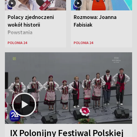
Polacy zjednoczeni
Rozmowa: Joanna
wokół historii
Fabisiak
Powstania
Warszawskiego
POLONIA 24
POLONIA 24
IX Polonijny Festiwal Polskiej