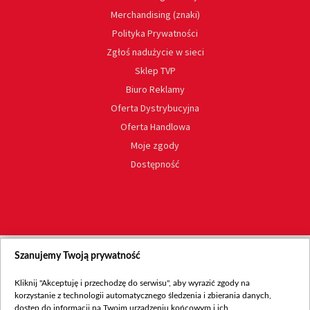
Merchandising (znaki)
Polityka Prywatności
Zgłoś nadużycie w sieci
Sklep TVP
Biuro Reklamy
Oferta Dystrybucyjna
Oferta Handlowa
Moje zgody
Dostępność
Szanujemy Twoją prywatność
Kliknij "Akceptuję i przechodzę do serwisu", aby wyrazić zgody na
korzystanie z technologii automatycznego śledzenia i zbierania danych,
dostęp do informacji na Twoim urządzeniu końcowym i ich