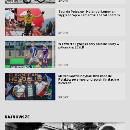
SPORT
Tour de Pologne - Holender Lemmen
wygrał etap w Karpaczu i został liderem
SPORT
W czwartek grają cztery polskie kluby w
piłkarskiej LE i LK
SPORT
ME w bilardzie heyball: Dwa medale
Polaków po emocjonujących finałach w
Kielcach
SPORT
NAJNOWSZE