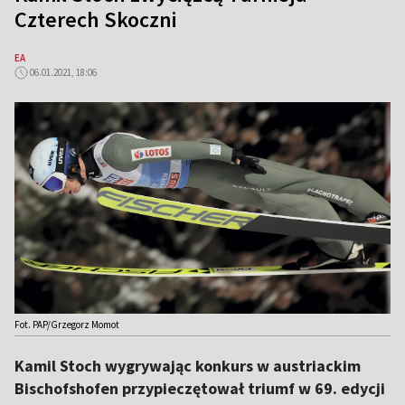
Czterech Skoczni
EA
06.01.2021, 18:06
Fot. PAP/Grzegorz Momot
Kamil Stoch wygrywając konkurs w austriackim
Bischofshofen przypieczętował triumf w 69. edycji