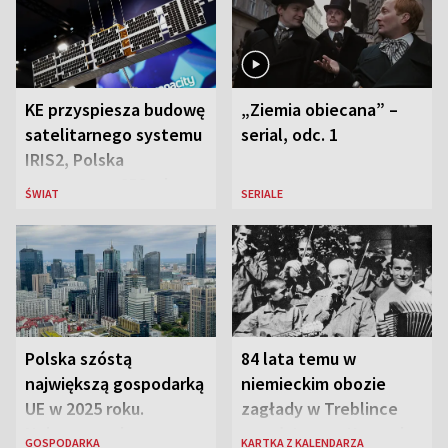
KE przyspiesza budowę
„Ziemia obiecana” –
satelitarnego systemu
serial, odc. 1
IRIS2, Polska
przeznaczy 656 mln
ŚWIAT
SERIALE
euro
Polska szóstą
84 lata temu w
największą gospodarką
niemieckim obozie
UE w 2025 roku.
zagłady w Treblince
Najnowsze dane
zmarł Janusz Korczak
GOSPODARKA
KARTKA Z KALENDARZA