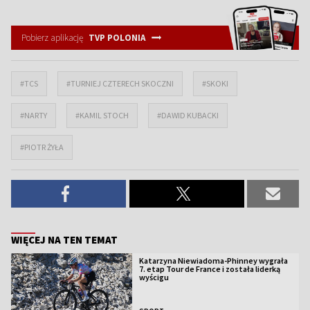
Pobierz aplikację
TVP POLONIA
#TCS
#TURNIEJ CZTERECH SKOCZNI
#SKOKI
#NARTY
#KAMIL STOCH
#DAWID KUBACKI
#PIOTR ŻYŁA
WIĘCEJ NA TEN TEMAT
Katarzyna Niewiadoma-Phinney wygrała
7. etap Tour de France i została liderką
wyścigu