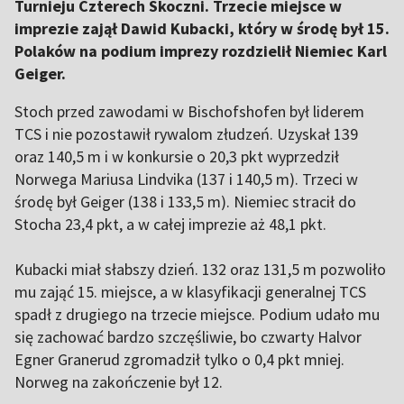
Turnieju Czterech Skoczni. Trzecie miejsce w
imprezie zajął Dawid Kubacki, który w środę był 15.
Polaków na podium imprezy rozdzielił Niemiec Karl
Geiger.
Stoch przed zawodami w Bischofshofen był liderem
TCS i nie pozostawił rywalom złudzeń. Uzyskał 139
oraz 140,5 m i w konkursie o 20,3 pkt wyprzedził
Norwega Mariusa Lindvika (137 i 140,5 m). Trzeci w
środę był Geiger (138 i 133,5 m). Niemiec stracił do
Stocha 23,4 pkt, a w całej imprezie aż 48,1 pkt.
Kubacki miał słabszy dzień. 132 oraz 131,5 m pozwoliło
mu zająć 15. miejsce, a w klasyfikacji generalnej TCS
spadł z drugiego na trzecie miejsce. Podium udało mu
się zachować bardzo szczęśliwie, bo czwarty Halvor
Egner Granerud zgromadził tylko o 0,4 pkt mniej.
Norweg na zakończenie był 12.