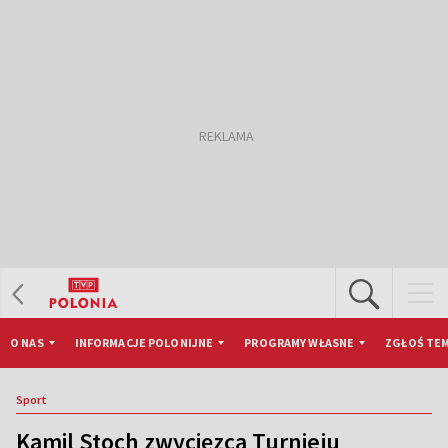
O NAS
INFORMACJE POLONIJNE
PROGRAMY WŁASNE
ZGŁOŚ TEM
Sport
Kamil Stoch zwycięzcą Turnieju