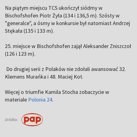
Na piątym miejscu TCS ukończył siódmy w
Bischofshofen Piotr Żyła (134 i 136,5 m). Szósty w
"generalce", a ósmy w konkursie był natomiast Andrzej
Stękała (135 i 133 m).
25. miejsce w Bischofshofen zajął Aleksander Zniszczoł
(126 i 123 m).
Do drugiej serii z Polaków nie zdołali awansować 32.
Klemens Murańka i 48. Maciej Kot.
Więcej o triumfie Kamila Stocha zobaczycie w
materiale
Polonia 24
.
źródło: