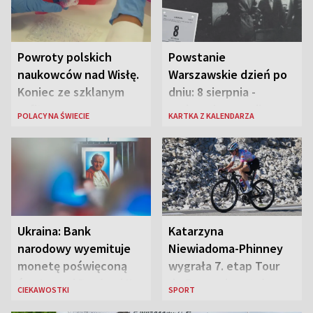
Powroty polskich
Powstanie
naukowców nad Wisłę.
Warszawskie dzień po
Koniec ze szklanym
dniu: 8 sierpnia -
sufitem
rozbrzmiewa radio
POLACY NA ŚWIECIE
KARTKA Z KALENDARZA
„Błyskawica”, śmierć
„Antka Rozpylacza”
Ukraina: Bank
Katarzyna
narodowy wyemituje
Niewiadoma-Phinney
monetę poświęconą
wygrała 7. etap Tour
św. Janowi Pawłowi II
de France i została
CIEKAWOSTKI
SPORT
liderką wyścigu