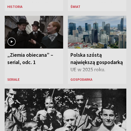
Ostrówkach i Woli
przeznaczy 656 mln
HISTORIA
ŚWIAT
Ostrowieckiej
euro
„Ziemia obiecana” –
Polska szóstą
serial, odc. 1
największą gospodarką
UE w 2025 roku.
Najnowsze dane
SERIALE
GOSPODARKA
Eurostatu