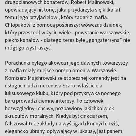
drugoplanowych bohaterów, Robert Malinowski,
opowiadający historię, jaka przydarzyła się kilka lat
temu jego przyjacielowi, który zadarł z mafią.
Chłopakowi z pomocą pośpieszył wówczas dziadek,
który przeszedł w życiu wiele - powstanie warszawskie,
piekło kanałów - dlatego teraz byle „gangsterzyna” nie
mógł go wystraszyć.
Porachunki byłego akowca i jego dawnych towarzyszy
z mafią miały miejsce nomen omen w Warszawie.
Komisarz Majchrowski ze stołecznej komendy jest na
usługach ludzi mecenasa Szaro, właściciela
luksusowego klubu, który pod przykrywką nocnego
baru prowadzi ciemne interesy. To człowiek
bezwzględny i chciwy, pozbawiony jakichkolwiek
skrupułów moralnych. Kiedyś był cinkciarzem,
fałszował też zakłady na wyścigach konnych. Dziś,
elegancko ubrany, opływający w luksusy, jest panem