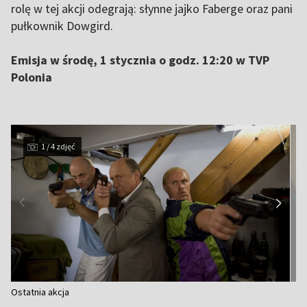
rolę w tej akcji odegrają: słynne jajko Faberge oraz pani
pułkownik Dowgird.
Emisja w środę, 1 stycznia o godz. 12:20 w TVP
Polonia
1 / 4 zdjęć
Item
Ostatnia akcja
1