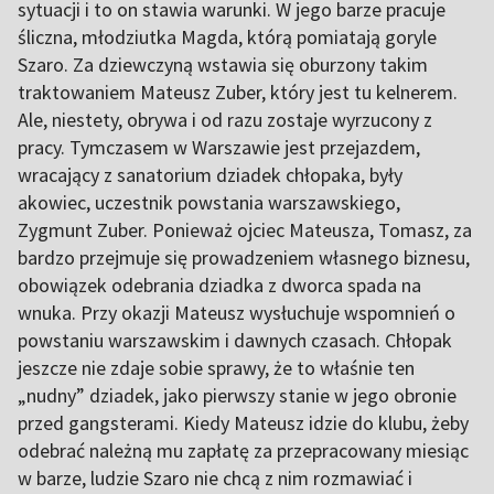
sytuacji i to on stawia warunki. W jego barze pracuje
śliczna, młodziutka Magda, którą pomiatają goryle
Szaro. Za dziewczyną wstawia się oburzony takim
traktowaniem Mateusz Zuber, który jest tu kelnerem.
Ale, niestety, obrywa i od razu zostaje wyrzucony z
pracy. Tymczasem w Warszawie jest przejazdem,
wracający z sanatorium dziadek chłopaka, były
akowiec, uczestnik powstania warszawskiego,
Zygmunt Zuber. Ponieważ ojciec Mateusza, Tomasz, za
bardzo przejmuje się prowadzeniem własnego biznesu,
obowiązek odebrania dziadka z dworca spada na
wnuka. Przy okazji Mateusz wysłuchuje wspomnień o
powstaniu warszawskim i dawnych czasach. Chłopak
jeszcze nie zdaje sobie sprawy, że to właśnie ten
„nudny” dziadek, jako pierwszy stanie w jego obronie
przed gangsterami. Kiedy Mateusz idzie do klubu, żeby
odebrać należną mu zapłatę za przepracowany miesiąc
w barze, ludzie Szaro nie chcą z nim rozmawiać i