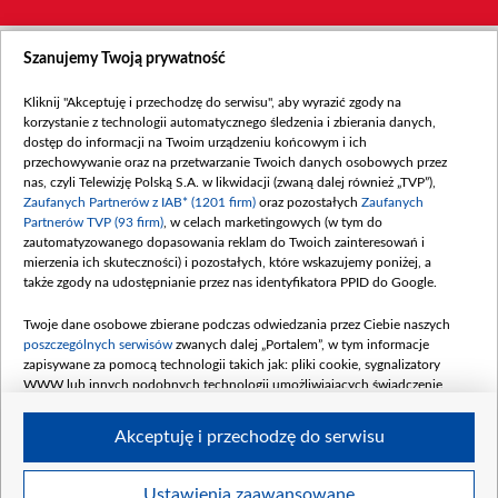
Szanujemy Twoją prywatność
Kliknij "Akceptuję i przechodzę do serwisu", aby wyrazić zgody na
korzystanie z technologii automatycznego śledzenia i zbierania danych,
dostęp do informacji na Twoim urządzeniu końcowym i ich
przechowywanie oraz na przetwarzanie Twoich danych osobowych przez
nas, czyli Telewizję Polską S.A. w likwidacji (zwaną dalej również „TVP”),
Zaufanych Partnerów z IAB* (1201 firm)
oraz pozostałych
Zaufanych
Partnerów TVP (93 firm)
, w celach marketingowych (w tym do
zautomatyzowanego dopasowania reklam do Twoich zainteresowań i
mierzenia ich skuteczności) i pozostałych, które wskazujemy poniżej, a
także zgody na udostępnianie przez nas identyfikatora PPID do Google.
Twoje dane osobowe zbierane podczas odwiedzania przez Ciebie naszych
poszczególnych serwisów
zwanych dalej „Portalem”, w tym informacje
zapisywane za pomocą technologii takich jak: pliki cookie, sygnalizatory
WWW lub innych podobnych technologii umożliwiających świadczenie
dopasowanych i bezpiecznych usług, personalizację treści oraz reklam,
udostępnianie funkcji mediów społecznościowych oraz analizowanie ruchu
Akceptuję i przechodzę do serwisu
w Internecie.
Twoje dane osobowe zbierane podczas odwiedzania przez Ciebie
Ustawienia zaawansowane