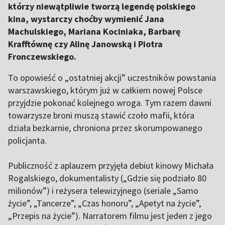
którzy niewątpliwie tworzą legendę polskiego
kina, wystarczy choćby wymienić Jana
Machulskiego, Mariana Kociniaka, Barbarę
Krafftównę czy Alinę Janowską i Piotra
Fronczewskiego.
To opowieść o „ostatniej akcji” uczestników powstania
warszawskiego, którym już w całkiem nowej Polsce
przyjdzie pokonać kolejnego wroga. Tym razem dawni
towarzysze broni muszą stawić czoło mafii, która
działa bezkarnie, chroniona przez skorumpowanego
policjanta.
Publiczność z aplauzem przyjęła debiut kinowy Michała
Rogalskiego, dokumentalisty („Gdzie się podziało 80
milionów”) i reżysera telewizyjnego (seriale „Samo
życie”, „Tancerze”, „Czas honoru”, „Apetyt na życie”,
„Przepis na życie”). Narratorem filmu jest jeden z jego