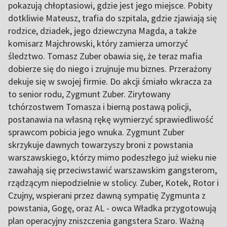
pokazują chłoptasiowi, gdzie jest jego miejsce. Pobity
dotkliwie Mateusz, trafia do szpitala, gdzie zjawiają się
rodzice, dziadek, jego dziewczyna Magda, a także
komisarz Majchrowski, który zamierza umorzyć
śledztwo. Tomasz Zuber obawia się, że teraz mafia
dobierze się do niego i zrujnuje mu biznes. Przerażony
dekuje się w swojej firmie. Do akcji śmiało wkracza za
to senior rodu, Zygmunt Zuber. Zirytowany
tchórzostwem Tomasza i bierną postawą policji,
postanawia na własną rękę wymierzyć sprawiedliwość
sprawcom pobicia jego wnuka. Zygmunt Zuber
skrzykuje dawnych towarzyszy broni z powstania
warszawskiego, którzy mimo podeszłego już wieku nie
zawahają się przeciwstawić warszawskim gangsterom,
rządzącym niepodzielnie w stolicy. Zuber, Kotek, Rotor i
Czujny, wspierani przez dawną sympatię Zygmunta z
powstania, Gogę, oraz AL - owca Władka przygotowują
plan operacyjny zniszczenia gangstera Szaro. Ważną