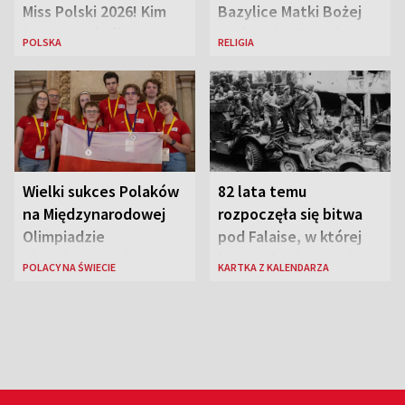
Miss Polski 2026! Kim
Bazylice Matki Bożej
jest nowa królowa
Większej w Rzymie
POLSKA
RELIGIA
piękności?
Wielki sukces Polaków
82 lata temu
na Międzynarodowej
rozpoczęła się bitwa
Olimpiadzie
pod Falaise, w której
Lingwistycznej
brała udział 1. Dywizja
POLACY NA ŚWIECIE
KARTKA Z KALENDARZA
Pancerna gen. Maczka