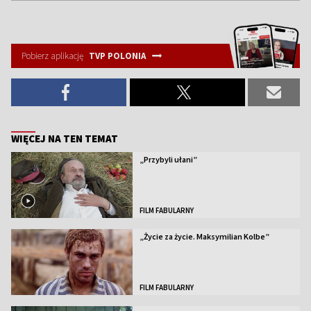
of
4
Pobierz aplikację
TVP POLONIA
WIĘCEJ NA TEN TEMAT
„Przybyli ułani”
FILM FABULARNY
„Życie za życie. Maksymilian Kolbe”
FILM FABULARNY