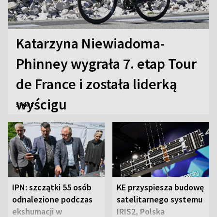
Katarzyna Niewiadoma-
Phinney wygrała 7. etap Tour
de France i została liderką
wyścigu
SPORT
IPN: szczątki 55 osób
KE przyspiesza budowę
odnalezione podczas
satelitarnego systemu
ekshumacji w
IRIS2, Polska