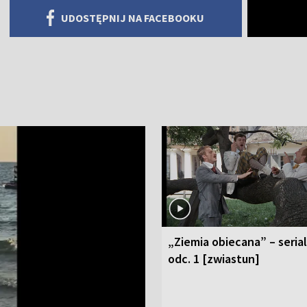
UDOSTĘPNIJ NA FACEBOOKU
„Ziemia obiecana” – serial
odc. 1 [zwiastun]