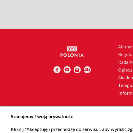
Abona
Regula
Rada 
Ogłosz
Akadem
Telega
Inform
Szanujemy Twoją prywatność
Kliknij "Akceptuję i przechodzę do serwisu", aby wyrazić z