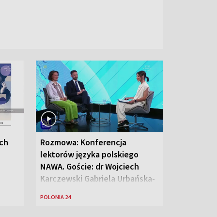
ych
Rozmowa: Konferencja
lektorów języka polskiego
NAWA. Goście: dr Wojciech
Karczewski Gabriela Urbańska-
Legutko
POLONIA 24