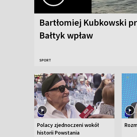
Bartłomiej Kubkowski p
Bałtyk wpław
SPORT
Polacy zjednoczeni wokół
Rozm
historii Powstania