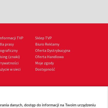
nformacji TVP
Sklep TVP
la prasy
Biuro Reklamy
tograficzny
Oferta Dystrybucyjna
sing (znaki)
Oferta Handlowa
Prywatności
Moje zgody
życie w sieci
Dostępność
ierania danych, dostęp do informacji na Twoim urządzeniu