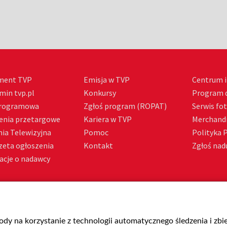
ment TVP
Emisja w TVP
Centrum i
min tvp.pl
Konkursy
Program d
Programowa
Zgłoś program (ROPAT)
Serwis fo
enia przetargowe
Kariera w TVP
Merchandi
ia Telewizyjna
Pomoc
Polityka 
zeta ogłoszenia
Kontakt
Zgłoś nadu
acje o nadawcy
gody na korzystanie z technologii automatycznego śledzenia i zb