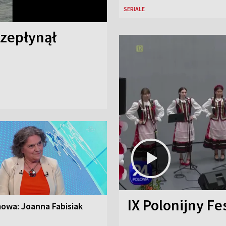
SERIALE
rzepłynął
IX Polonijny Fe
owa: Joanna Fabisiak