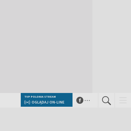
...
TVP POLONIA STREAM
OGLĄDAJ ON-LINE