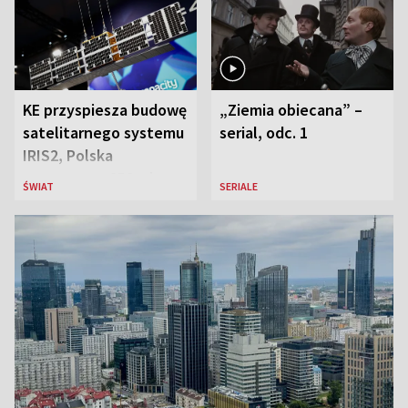
KE przyspiesza budowę
„Ziemia obiecana” –
satelitarnego systemu
serial, odc. 1
IRIS2, Polska
przeznaczy 656 mln
ŚWIAT
SERIALE
euro