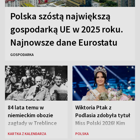
Polska szóstą największą
gospodarką UE w 2025 roku.
Najnowsze dane Eurostatu
GOSPODARKA
84 lata temu w
Wiktoria Ptak z
niemieckim obozie
Podlasia zdobyła tytuł
zagłady w Treblince
Miss Polski 2026! Kim
zmarł Janusz Korczak
jest nowa królowa
KARTKA Z KALENDARZA
POLSKA
piękności?