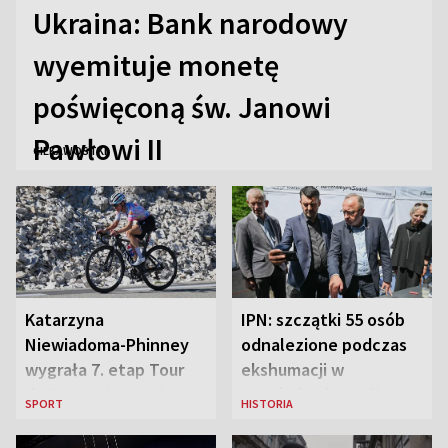
Ukraina: Bank narodowy
wyemituje monetę
poświęconą św. Janowi
Pawłowi II
CIEKAWOSTKI
Katarzyna
IPN: szczątki 55 osób
Niewiadoma-Phinney
odnalezione podczas
wygrała 7. etap Tour
ekshumacji w
de France i została
Ostrówkach i Woli
SPORT
HISTORIA
liderką wyścigu
Ostrowieckiej