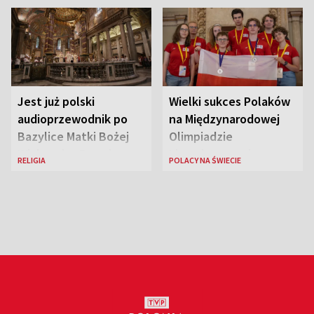
Jest już polski
Wielki sukces Polaków
audioprzewodnik po
na Międzynarodowej
Bazylice Matki Bożej
Olimpiadzie
Większej w Rzymie
Lingwistycznej
RELIGIA
POLACY NA ŚWIECIE