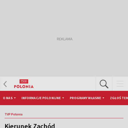
O NAS
INFORMACJE POLONIJNE
PROGRAMY WŁASNE
ZGŁOŚ TEM
TVP Polonia
Kierunek Zachód