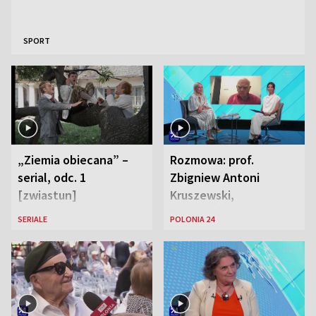
SPORT
„Ziemia obiecana” –
Rozmowa: prof.
serial, odc. 1
Zbigniew Antoni
[zwiastun]
Kruszewski,
Powstaniec
SERIALE
POLONIA 24
Warszawski oraz Aga
Zaryan, piosenkarka