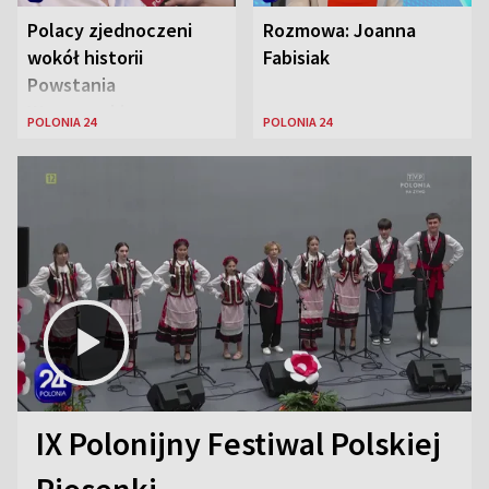
Polacy zjednoczeni
Rozmowa: Joanna
wokół historii
Fabisiak
Powstania
Warszawskiego
POLONIA 24
POLONIA 24
IX Polonijny Festiwal Polskiej