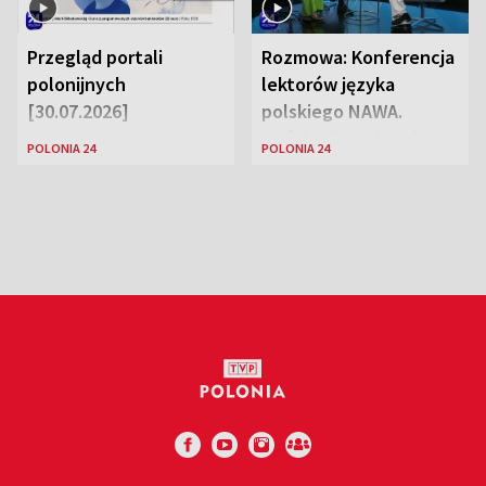
Przegląd portali
Rozmowa: Konferencja
polonijnych
lektorów języka
[30.07.2026]
polskiego NAWA.
Goście: dr Wojciech
POLONIA 24
POLONIA 24
Karczewski Gabriela
Urbańska-Legutko