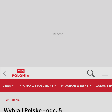
O NAS
INFORMACJE POLONIJNE
PROGRAMY WŁASNE
ZGŁOŚ TEM
TVP Polonia
Wybrali Polskę - odc. 5