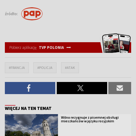
źródło:
Pobierz aplikację
TVP POLONIA
#FRANCJA
#POLICJA
#ATAK
WIĘCEJ NA TEN TEMAT
Wilno rezygnuje z pisemnej obsługi
mieszkańców w języku rosyjskim