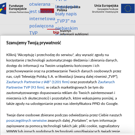
Szanujemy Twoją prywatność
©2026 Telewizja Polska S. A. w likwidacji
Kliknij "Akceptuję i przechodzę do serwisu", aby wyrazić zgody na
korzystanie z technologii automatycznego śledzenia i zbierania danych,
dostęp do informacji na Twoim urządzeniu końcowym i ich
przechowywanie oraz na przetwarzanie Twoich danych osobowych przez
nas, czyli Telewizję Polską S.A. w likwidacji (zwaną dalej również „TVP”),
Zaufanych Partnerów z IAB* (1201 firm)
oraz pozostałych
Zaufanych
Partnerów TVP (93 firm)
, w celach marketingowych (w tym do
zautomatyzowanego dopasowania reklam do Twoich zainteresowań i
mierzenia ich skuteczności) i pozostałych, które wskazujemy poniżej, a
także zgody na udostępnianie przez nas identyfikatora PPID do Google.
Twoje dane osobowe zbierane podczas odwiedzania przez Ciebie naszych
poszczególnych serwisów
zwanych dalej „Portalem”, w tym informacje
zapisywane za pomocą technologii takich jak: pliki cookie, sygnalizatory
WWW lub innych podobnych technologii umożliwiających świadczenie