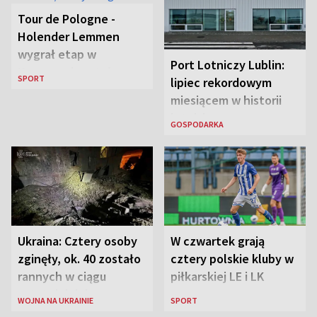
Tour de Pologne -
Holender Lemmen
wygrał etap w
Port Lotniczy Lublin:
Karpaczu i został
SPORT
lipiec rekordowym
liderem
miesiącem w historii
lotniska
GOSPODARKA
Ukraina: Cztery osoby
W czwartek grają
zginęły, ok. 40 zostało
cztery polskie kluby w
rannych w ciągu
piłkarskiej LE i LK
ostatniej doby w
WOJNA NA UKRAINIE
SPORT
rosyjskich atakach