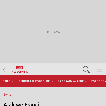
O NAS
INFORMACJE POLONIJNE
PROGRAMY WŁASNE
ZGŁOŚ TEM
Świat
Atak we Francji