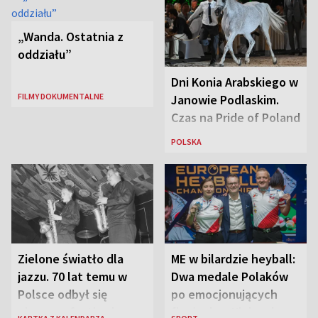
„Wanda. Ostatnia z
oddziału”
Dni Konia Arabskiego w
FILMY DOKUMENTALNE
Janowie Podlaskim.
Czas na Pride of Poland
POLSKA
Zielone światło dla
ME w bilardzie heyball:
jazzu. 70 lat temu w
Dwa medale Polaków
Polsce odbył się
po emocjonujących
pierwszy festiwal
finałach w Kielcach