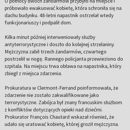
O północy dwóch żandarmów przybyło na miejsce i
próbowało ewakuować kobietę, która schroniła się na
dachu budynku. 48-letni napastnik ostrzelał wtedy
funkcjonariuszy i podpalił dom.
Kilka minut później interweniowały służby
antyterrorystyczne i doszło do kolejnej strzelaniny.
Mężczyzna zabił trzech żandarmów, czwartego
postrzelił w nogę. Rannego policjanta przewieziono do
szpitala. Na miejscu trwa obława na napastnika, który
zbiegł z miejsca zdarzenia.
Prokuratura w Clermont-Ferrand poinformowała, że
zdarzenie nie zostało zakwalifikowane jako
terrorystyczne. Zabójca był znany francuskim służbom
z konfliktów dotyczących opieki nad dziećmi.
Prokurator François Chautard wskazał również, że
udało się uratować kobietę, której groził mężczyzna.