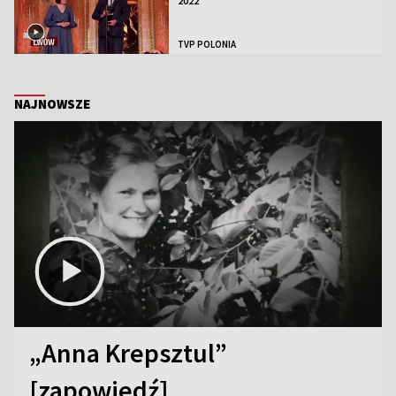
2022
TVP POLONIA
NAJNOWSZE
„Anna Krepsztul”
[zapowiedź]