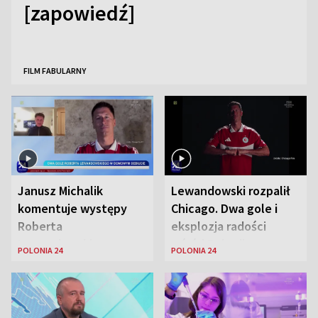
[zapowiedź]
FILM FABULARNY
Janusz Michalik
Lewandowski rozpalił
komentuje występy
Chicago. Dwa gole i
Roberta
eksplozja radości
Lewandowskiego w
wśród Polonii
POLONIA 24
POLONIA 24
Stanach
Zjednoczonych