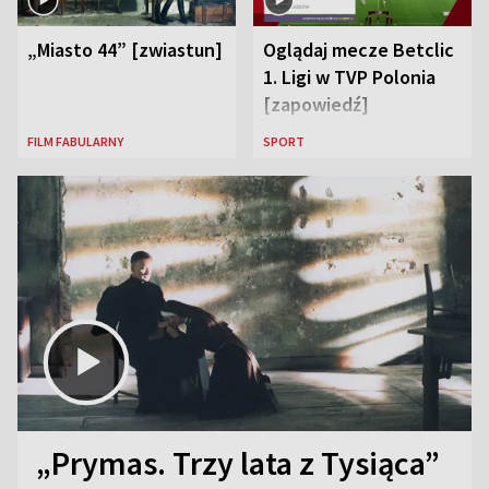
„Miasto 44” [zwiastun]
Oglądaj mecze Betclic
1. Ligi w TVP Polonia
[zapowiedź]
FILM FABULARNY
SPORT
„Prymas. Trzy lata z Tysiąca”