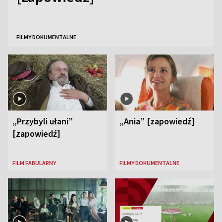
FILMY DOKUMENTALNE
„Przybyli ułani”
„Ania” [zapowiedź]
[zapowiedź]
FILM FABULARNY
FILMY DOKUMENTALNE