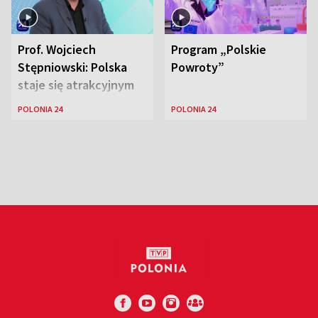
Prof. Wojciech
Program „Polskie
Stępniowski: Polska
Powroty”
staje się atrakcyjnym
miejscem dla
POLONIA 24
POLONIA 24
naukowców