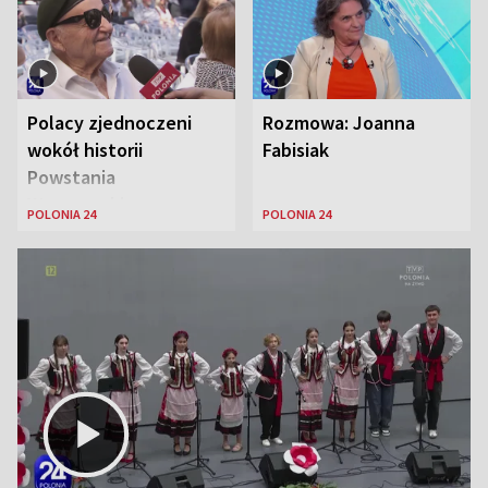
Polacy zjednoczeni
Rozmowa: Joanna
wokół historii
Fabisiak
Powstania
Warszawskiego
POLONIA 24
POLONIA 24