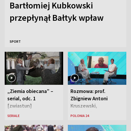
Bartłomiej Kubkowski
przepłynął Bałtyk wpław
SPORT
„Ziemia obiecana” –
Rozmowa: prof.
serial, odc. 1
Zbigniew Antoni
[zwiastun]
Kruszewski,
Powstaniec
SERIALE
POLONIA 24
Warszawski oraz Aga
Zaryan, piosenkarka