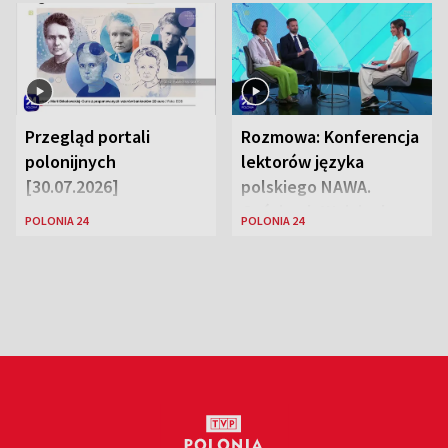
Przegląd portali
Rozmowa: Konferencja
polonijnych
lektorów języka
[30.07.2026]
polskiego NAWA.
Goście: dr Wojciech
POLONIA 24
POLONIA 24
Karczewski Gabriela
Urbańska-Legutko