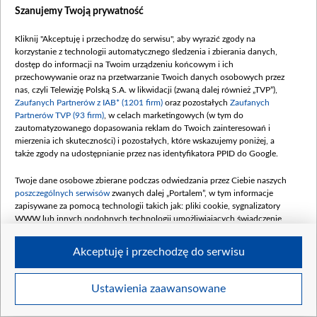
Szanujemy Twoją prywatność
Kliknij "Akceptuję i przechodzę do serwisu", aby wyrazić zgody na
korzystanie z technologii automatycznego śledzenia i zbierania danych,
dostęp do informacji na Twoim urządzeniu końcowym i ich
Szczecin - 1970 r. (fot. PAP/Andrzej Witusz)
przechowywanie oraz na przetwarzanie Twoich danych osobowych przez
nas, czyli Telewizję Polską S.A. w likwidacji (zwaną dalej również „TVP”),
Zaufanych Partnerów z IAB* (1201 firm)
oraz pozostałych
Zaufanych
Partnerów TVP (93 firm)
, w celach marketingowych (w tym do
zautomatyzowanego dopasowania reklam do Twoich zainteresowań i
mierzenia ich skuteczności) i pozostałych, które wskazujemy poniżej, a
także zgody na udostępnianie przez nas identyfikatora PPID do Google.
Twoje dane osobowe zbierane podczas odwiedzania przez Ciebie naszych
poszczególnych serwisów
zwanych dalej „Portalem”, w tym informacje
zapisywane za pomocą technologii takich jak: pliki cookie, sygnalizatory
WWW lub innych podobnych technologii umożliwiających świadczenie
dopasowanych i bezpiecznych usług, personalizację treści oraz reklam,
udostępnianie funkcji mediów społecznościowych oraz analizowanie ruchu
Akceptuję i przechodzę do serwisu
w Internecie.
Twoje dane osobowe zbierane podczas odwiedzania przez Ciebie
Ustawienia zaawansowane
Item
poszczególnych serwisów
na Portalu, takie jak adresy IP, identyfikatory
Szczegóły
Twoich urządzeń końcowych i identyfikatory plików cookie, informacje o
1