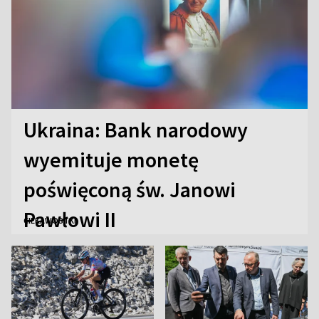
Ukraina: Bank narodowy
wyemituje monetę
poświęconą św. Janowi
Pawłowi II
CIEKAWOSTKI