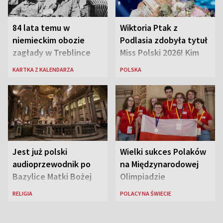
84 lata temu w
Wiktoria Ptak z
niemieckim obozie
Podlasia zdobyła tytuł
zagłady w Treblince
Miss Polski 2026! Kim
zmarł Janusz Korczak
jest nowa królowa
KARTKA Z KALENDARZA
POLSKA
piękności?
Jest już polski
Wielki sukces Polaków
audioprzewodnik po
na Międzynarodowej
Bazylice Matki Bożej
Olimpiadzie
Większej w Rzymie
Lingwistycznej
RELIGIA
POLACY NA ŚWIECIE