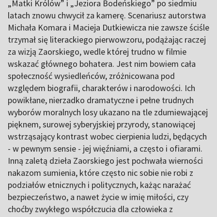
„Matki Królów” i „Jeziora Bodeńskiego” po siedmiu
latach znowu chwycił za kamerę. Scenariusz autorstwa
Michała Komara i Macieja Dutkiewicza nie zawsze ściśle
trzymał się literackiego pierwowzoru, podążając raczej
za wizją Zaorskiego, wedle której trudno w filmie
wskazać głównego bohatera. Jest nim bowiem cała
społeczność wysiedleńców, zróżnicowana pod
względem biografii, charakterów i narodowości. Ich
powikłane, nierzadko dramatyczne i pełne trudnych
wyborów moralnych losy ukazano na tle zdumiewającej
pięknem, surowej syberyjskiej przyrody, stanowiącej
wstrząsający kontrast wobec cierpienia ludzi, będących
- w pewnym sensie - jej więźniami, a często i ofiarami.
Inną zaletą dzieła Zaorskiego jest pochwała wierności
nakazom sumienia, które często nic sobie nie robi z
podziałów etnicznych i politycznych, każąc narażać
bezpieczeństwo, a nawet życie w imię miłości, czy
choćby zwykłego współczucia dla człowieka z