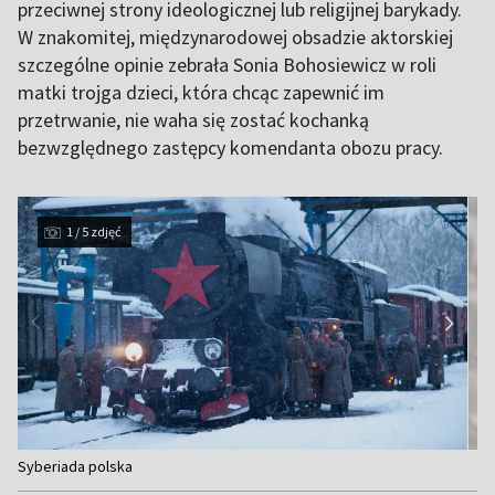
przeciwnej strony ideologicznej lub religijnej barykady.
W znakomitej, międzynarodowej obsadzie aktorskiej
szczególne opinie zebrała Sonia Bohosiewicz w roli
matki trojga dzieci, która chcąc zapewnić im
przetrwanie, nie waha się zostać kochanką
bezwzględnego zastępcy komendanta obozu pracy.
1 / 5 zdjęć
Item
Syberiada polska
1