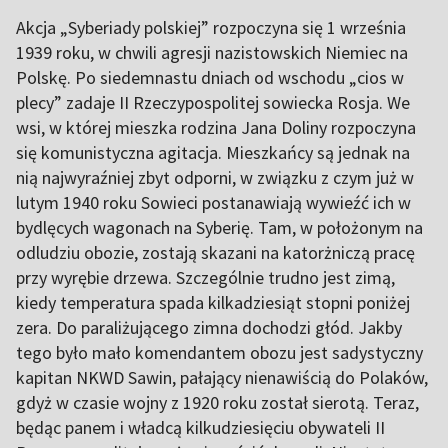
of
Akcja „Syberiady polskiej” rozpoczyna się 1 września
5
1939 roku, w chwili agresji nazistowskich Niemiec na
Polskę. Po siedemnastu dniach od wschodu „cios w
plecy” zadaje II Rzeczypospolitej sowiecka Rosja. We
wsi, w której mieszka rodzina Jana Doliny rozpoczyna
się komunistyczna agitacja. Mieszkańcy są jednak na
nią najwyraźniej zbyt odporni, w związku z czym już w
lutym 1940 roku Sowieci postanawiają wywieźć ich w
bydlęcych wagonach na Syberię. Tam, w położonym na
odludziu obozie, zostają skazani na katorżniczą pracę
przy wyrębie drzewa. Szczególnie trudno jest zimą,
kiedy temperatura spada kilkadziesiąt stopni poniżej
zera. Do paraliżującego zimna dochodzi głód. Jakby
tego było mało komendantem obozu jest sadystyczny
kapitan NKWD Sawin, pałający nienawiścią do Polaków,
gdyż w czasie wojny z 1920 roku został sierotą. Teraz,
będąc panem i władcą kilkudziesięciu obywateli II