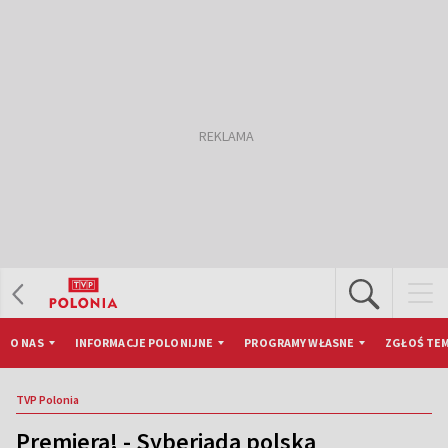
O NAS
INFORMACJE POLONIJNE
PROGRAMY WŁASNE
ZGŁOŚ TEM
TVP Polonia
Premiera! - Syberiada polska