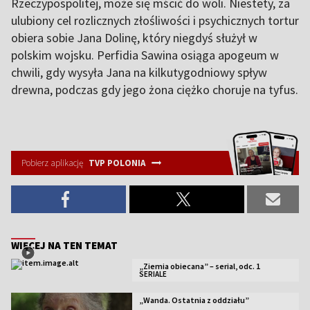
Rzeczypospolitej, może się mścić do woli. Niestety, za
ulubiony cel rozlicznych złośliwości i psychicznych tortur
obiera sobie Jana Dolinę, który niegdyś służył w
polskim wojsku. Perfidia Sawina osiąga apogeum w
chwili, gdy wysyła Jana na kilkutygodniowy spływ
drewna, podczas gdy jego żona ciężko choruje na tyfus.
Pobierz aplikację
TVP POLONIA
WIĘCEJ NA TEN TEMAT
„Ziemia obiecana” – serial, odc. 1
SERIALE
„Wanda. Ostatnia z oddziału”