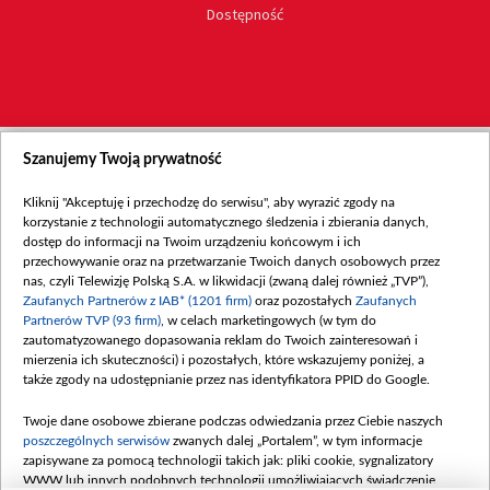
Dostępność
Szanujemy Twoją prywatność
Kliknij "Akceptuję i przechodzę do serwisu", aby wyrazić zgody na
korzystanie z technologii automatycznego śledzenia i zbierania danych,
dostęp do informacji na Twoim urządzeniu końcowym i ich
przechowywanie oraz na przetwarzanie Twoich danych osobowych przez
nas, czyli Telewizję Polską S.A. w likwidacji (zwaną dalej również „TVP”),
Zaufanych Partnerów z IAB* (1201 firm)
oraz pozostałych
Zaufanych
Partnerów TVP (93 firm)
, w celach marketingowych (w tym do
zautomatyzowanego dopasowania reklam do Twoich zainteresowań i
mierzenia ich skuteczności) i pozostałych, które wskazujemy poniżej, a
także zgody na udostępnianie przez nas identyfikatora PPID do Google.
Twoje dane osobowe zbierane podczas odwiedzania przez Ciebie naszych
poszczególnych serwisów
zwanych dalej „Portalem”, w tym informacje
zapisywane za pomocą technologii takich jak: pliki cookie, sygnalizatory
WWW lub innych podobnych technologii umożliwiających świadczenie