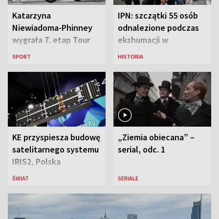
Katarzyna
IPN: szczątki 55 osób
Niewiadoma-Phinney
odnalezione podczas
wygrała 7. etap Tour
ekshumacji w
de France i została
Ostrówkach i Woli
SPORT
HISTORIA
liderką wyścigu
Ostrowieckiej
KE przyspiesza budowę
„Ziemia obiecana” –
satelitarnego systemu
serial, odc. 1
IRIS2, Polska
przeznaczy 656 mln
ŚWIAT
SERIALE
euro