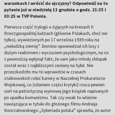
warunkach i wrócić do ojczyzny? Odpowiedź na to
pytanie już w niedzielę 13 grudnia o godz. 21:35 i
03:25 w TVP Polonia.
Pierwsza część trylogii o żyjących na kresach II
Rzeczypospolitej ludziach (głównie Polakach, choć nie
tylko), wywiezionych po 17 września 1939 roku na
„nieludzką ziemię”. Domino opowiedział ich losy z
dużym realizmem i wyczuciem psychologicznym, na co
z pewnością wpłynął fakt, że sam jako młody chłopak
został wraz z najbliższymi zesłany na Sybir. Nie
przeszkodziło mu to wprawdzie w czasach
stalinowskich robić kariery w Naczelnej Prokuraturze
Wojskowej, co (zdaniem części krytyki) rzuca pewien
cień na patriotyczną wymowę jego książek napisanych
po upadku komunizmu. Tak czy owak to właśnie
nawiązująca w tytule do głośnego filmu Andrieja
Konczałowskiego „Syberiada polska” sprawiła, że autor