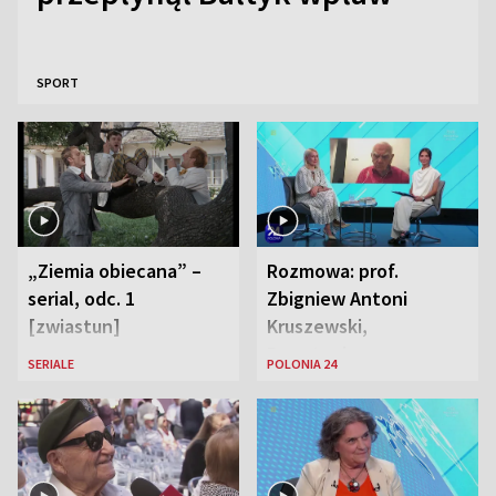
SPORT
„Ziemia obiecana” –
Rozmowa: prof.
serial, odc. 1
Zbigniew Antoni
[zwiastun]
Kruszewski,
Powstaniec
SERIALE
POLONIA 24
Warszawski oraz Aga
Zaryan, piosenkarka