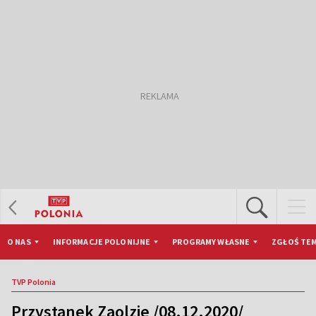
O NAS
INFORMACJE POLONIJNE
PROGRAMY WŁASNE
ZGŁOŚ TEM
TVP Polonia
Przystanek Zaolzie /08.12.2020/