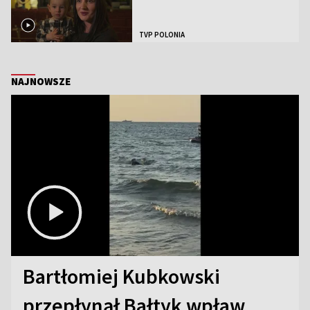
TVP POLONIA
NAJNOWSZE
Bartłomiej Kubkowski
przepłynął Bałtyk wpław