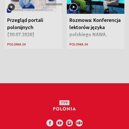
Przegląd portali
Rozmowa: Konferencja
polonijnych
lektorów języka
[30.07.2026]
polskiego NAWA.
Goście: dr Wojciech
POLONIA 24
POLONIA 24
Karczewski Gabriela
Urbańska-Legutko