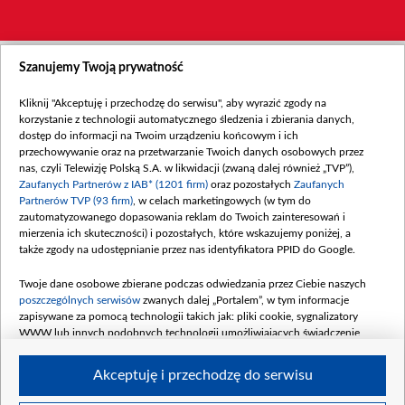
Szanujemy Twoją prywatność
Kliknij "Akceptuję i przechodzę do serwisu", aby wyrazić zgody na
korzystanie z technologii automatycznego śledzenia i zbierania danych,
dostęp do informacji na Twoim urządzeniu końcowym i ich
przechowywanie oraz na przetwarzanie Twoich danych osobowych przez
nas, czyli Telewizję Polską S.A. w likwidacji (zwaną dalej również „TVP”),
Zaufanych Partnerów z IAB* (1201 firm)
oraz pozostałych
Zaufanych
Partnerów TVP (93 firm)
, w celach marketingowych (w tym do
zautomatyzowanego dopasowania reklam do Twoich zainteresowań i
mierzenia ich skuteczności) i pozostałych, które wskazujemy poniżej, a
także zgody na udostępnianie przez nas identyfikatora PPID do Google.
Twoje dane osobowe zbierane podczas odwiedzania przez Ciebie naszych
poszczególnych serwisów
zwanych dalej „Portalem”, w tym informacje
zapisywane za pomocą technologii takich jak: pliki cookie, sygnalizatory
WWW lub innych podobnych technologii umożliwiających świadczenie
dopasowanych i bezpiecznych usług, personalizację treści oraz reklam,
udostępnianie funkcji mediów społecznościowych oraz analizowanie ruchu
Akceptuję i przechodzę do serwisu
w Internecie.