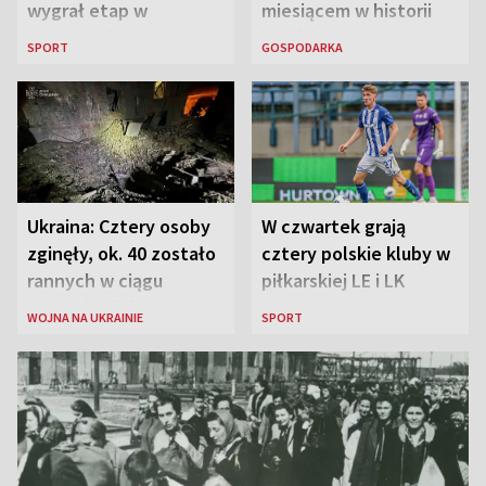
wygrał etap w
miesiącem w historii
Karpaczu i został
lotniska
SPORT
GOSPODARKA
liderem
Ukraina: Cztery osoby
W czwartek grają
zginęły, ok. 40 zostało
cztery polskie kluby w
rannych w ciągu
piłkarskiej LE i LK
ostatniej doby w
WOJNA NA UKRAINIE
SPORT
rosyjskich atakach