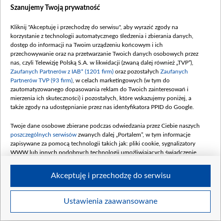
Szanujemy Twoją prywatność
Kliknij "Akceptuję i przechodzę do serwisu", aby wyrazić zgody na
korzystanie z technologii automatycznego śledzenia i zbierania danych,
dostęp do informacji na Twoim urządzeniu końcowym i ich
Rodzinka.pl - odc. 250
przechowywanie oraz na przetwarzanie Twoich danych osobowych przez
nas, czyli Telewizję Polską S.A. w likwidacji (zwaną dalej również „TVP”),
Zaufanych Partnerów z IAB* (1201 firm)
oraz pozostałych
Zaufanych
Partnerów TVP (93 firm)
, w celach marketingowych (w tym do
zautomatyzowanego dopasowania reklam do Twoich zainteresowań i
mierzenia ich skuteczności) i pozostałych, które wskazujemy poniżej, a
także zgody na udostępnianie przez nas identyfikatora PPID do Google.
Twoje dane osobowe zbierane podczas odwiedzania przez Ciebie naszych
poszczególnych serwisów
zwanych dalej „Portalem”, w tym informacje
zapisywane za pomocą technologii takich jak: pliki cookie, sygnalizatory
WWW lub innych podobnych technologii umożliwiających świadczenie
dopasowanych i bezpiecznych usług, personalizację treści oraz reklam,
udostępnianie funkcji mediów społecznościowych oraz analizowanie ruchu
Akceptuję i przechodzę do serwisu
w Internecie.
Twoje dane osobowe zbierane podczas odwiedzania przez Ciebie
Ustawienia zaawansowane
Item
poszczególnych serwisów
na Portalu, takie jak adresy IP, identyfikatory
Szczegóły
Twoich urządzeń końcowych i identyfikatory plików cookie, informacje o
1