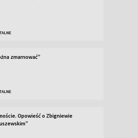
TALNE
można zmarnować”
TALNE
moście. Opowieść o Zbigniewie
uszewskim”