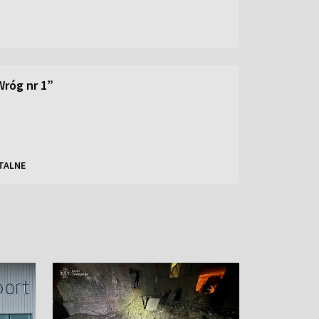
Wróg nr 1”
TALNE