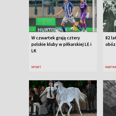
W czwartek grają cztery
82 la
polskie kluby w piłkarskiej LE i
obóz
LK
SPORT
KARTKA