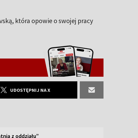
ą, która opowie o swojej pracy
UDOSTĘPNIJ NA X
tnia z oddziału”