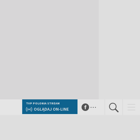
...
TVP POLONIA STREAM
OGLĄDAJ ON-LINE