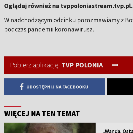
Oglądaj również na tvppoloniastream.tvp.pl.
W nadchodzącym odcinku porozmawiamy z Bovsk
podczas pandemii koronawirusa.
Pobierz aplikację
TVP POLONIA
UDOSTĘPNIJ NA FACEBOOKU
WIĘCEJ NA TEN TEMAT
„Wanda. Osta