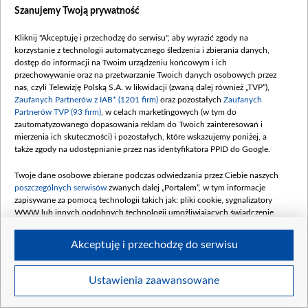
Szanujemy Twoją prywatność
Kliknij "Akceptuję i przechodzę do serwisu", aby wyrazić zgody na
korzystanie z technologii automatycznego śledzenia i zbierania danych,
dostęp do informacji na Twoim urządzeniu końcowym i ich
Wilno (fot. Getty Images)
przechowywanie oraz na przetwarzanie Twoich danych osobowych przez
nas, czyli Telewizję Polską S.A. w likwidacji (zwaną dalej również „TVP”),
Zaufanych Partnerów z IAB* (1201 firm)
oraz pozostałych
Zaufanych
Partnerów TVP (93 firm)
, w celach marketingowych (w tym do
zautomatyzowanego dopasowania reklam do Twoich zainteresowań i
mierzenia ich skuteczności) i pozostałych, które wskazujemy poniżej, a
także zgody na udostępnianie przez nas identyfikatora PPID do Google.
Twoje dane osobowe zbierane podczas odwiedzania przez Ciebie naszych
poszczególnych serwisów
zwanych dalej „Portalem”, w tym informacje
zapisywane za pomocą technologii takich jak: pliki cookie, sygnalizatory
WWW lub innych podobnych technologii umożliwiających świadczenie
dopasowanych i bezpiecznych usług, personalizację treści oraz reklam,
udostępnianie funkcji mediów społecznościowych oraz analizowanie ruchu
Akceptuję i przechodzę do serwisu
w Internecie.
Twoje dane osobowe zbierane podczas odwiedzania przez Ciebie
Ustawienia zaawansowane
Item
poszczególnych serwisów
na Portalu, takie jak adresy IP, identyfikatory
Szczegóły
Twoich urządzeń końcowych i identyfikatory plików cookie, informacje o
1