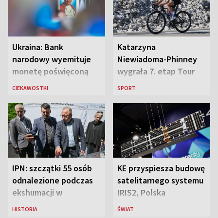
Ukraina: Bank
Katarzyna
narodowy wyemituje
Niewiadoma-Phinney
monetę poświęconą
wygrała 7. etap Tour
św. Janowi Pawłowi II
de France i została
CIEKAWOSTKI
SPORT
liderką wyścigu
IPN: szczątki 55 osób
KE przyspiesza budowę
odnalezione podczas
satelitarnego systemu
ekshumacji w
IRIS2, Polska
Ostrówkach i Woli
przeznaczy 656 mln
HISTORIA
ŚWIAT
Ostrowieckiej
euro