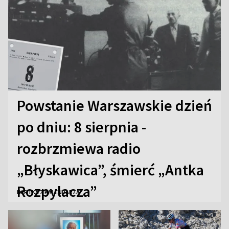
Powstanie Warszawskie dzień
po dniu: 8 sierpnia -
rozbrzmiewa radio
„Błyskawica”, śmierć „Antka
Rozpylacza”
KARTKA Z KALENDARZA