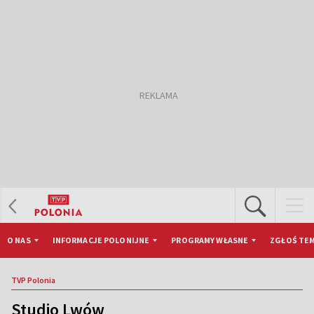
O NAS
INFORMACJE POLONIJNE
PROGRAMY WŁASNE
ZGŁOŚ TEM
TVP Polonia
Studio Lwów