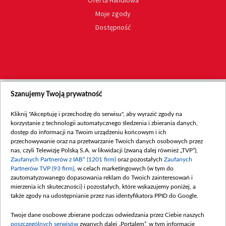
Oferta Handlowa
Moje zgody
Dostępność
Szanujemy Twoją prywatność
Kliknij "Akceptuję i przechodzę do serwisu", aby wyrazić zgody na
korzystanie z technologii automatycznego śledzenia i zbierania danych,
dostęp do informacji na Twoim urządzeniu końcowym i ich
przechowywanie oraz na przetwarzanie Twoich danych osobowych przez
nas, czyli Telewizję Polską S.A. w likwidacji (zwaną dalej również „TVP”),
Zaufanych Partnerów z IAB* (1201 firm)
oraz pozostałych
Zaufanych
Partnerów TVP (93 firm)
, w celach marketingowych (w tym do
zautomatyzowanego dopasowania reklam do Twoich zainteresowań i
mierzenia ich skuteczności) i pozostałych, które wskazujemy poniżej, a
także zgody na udostępnianie przez nas identyfikatora PPID do Google.
Twoje dane osobowe zbierane podczas odwiedzania przez Ciebie naszych
poszczególnych serwisów
zwanych dalej „Portalem”, w tym informacje