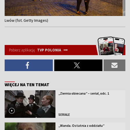
Item
Lwów (fot. Getty Images)
1
of
4
Pobierz aplikację
TVP POLONIA
WIĘCEJ NA TEN TEMAT
„Ziemia obiecana” – serial, odc. 1
SERIALE
„Wanda. Ostatnia z oddziału”