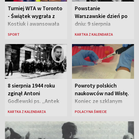
Turniej WTA w Toronto
Powstanie
- Świątek wygrała z
Warszawskie dzień po
Kostiuk i awansowała
dniu: 9 sierpnia
do ćwierćfinału
SPORT
KARTKA Z KALENDARZA
8 sierpnia 1944 roku
Powroty polskich
zginął Antoni
naukowców nad Wisłę.
Godlewski ps. „Antek
Koniec ze szklanym
Rozpylacz”
sufitem
KARTKA Z KALENDARZA
POLACY NA ŚWIECIE