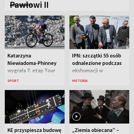
Pawłowi II
CIEKAWOSTKI
Katarzyna
IPN: szczątki 55 osób
Niewiadoma-Phinney
odnalezione podczas
wygrała 7. etap Tour
ekshumacji w
de France i została
Ostrówkach i Woli
SPORT
HISTORIA
liderką wyścigu
Ostrowieckiej
KE przyspiesza budowę
„Ziemia obiecana” –