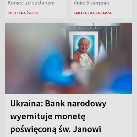
Koniec ze szklanym
dniu: 8 sierpnia -
sufitem
rozbrzmiewa radio
POLACY NA ŚWIECIE
KARTKA Z KALENDARZA
„Błyskawica”, śmierć
„Antka Rozpylacza”
Ukraina: Bank narodowy
wyemituje monetę
poświęconą św. Janowi