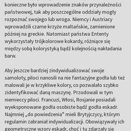
konieczne było wprowadzenie znaków przynależności
państwowej, tak aby poszczególne oddziały mogły
rozpoznać swojego lub wroga. Niemcy i Austriacy
wprowadzili czarne krzyże maltańskie, zamienione
później na greckie. Natomiast państwa Ententy
wykorzystały trójkolorowe kokardy, różniące się
między sobą kolorystyką bądź kolejnością nakładania
barw.
Aby jeszcze bardziej zindywidualizować swoje
samoloty, piloci nanosili na nie fantazyjne godła lub też
malowali je w krzykliwe kolory, co pozwalało szybko
zidentyfikować daną maszynę. Przodowali w tym
niemieccy piloci. Francuzi, Włosi, Rosjanie posiadali
wyeksponowane godła osobiste bądź godła eskadr.
Najmniej „do powiedzenia” mieli Brytyjczycy, którym
regulamin zabraniał indywidualizacji. Obowiązywały ich
geometryczne wzory eskadr, choć i tu zdarzały się