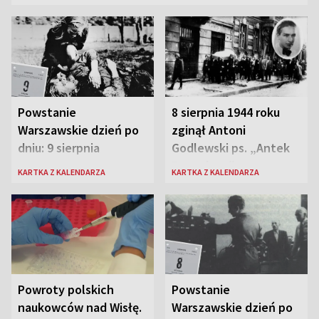
Powstanie
8 sierpnia 1944 roku
Warszawskie dzień po
zginął Antoni
dniu: 9 sierpnia
Godlewski ps. „Antek
Rozpylacz”
KARTKA Z KALENDARZA
KARTKA Z KALENDARZA
Powroty polskich
Powstanie
naukowców nad Wisłę.
Warszawskie dzień po