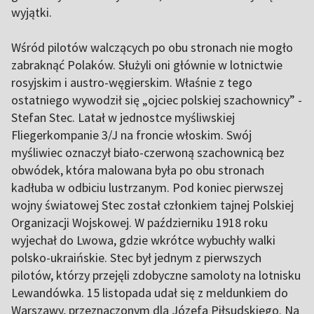
wyjątki.
Wśród pilotów walczących po obu stronach nie mogło
zabraknąć Polaków. Służyli oni głównie w lotnictwie
rosyjskim i austro-węgierskim. Właśnie z tego
ostatniego wywodził się „ojciec polskiej szachownicy” -
Stefan Stec. Latał w jednostce myśliwskiej
Fliegerkompanie 3/J na froncie włoskim. Swój
myśliwiec oznaczył biało-czerwoną szachownicą bez
obwódek, która malowana była po obu stronach
kadłuba w odbiciu lustrzanym. Pod koniec pierwszej
wojny światowej Stec został członkiem tajnej Polskiej
Organizacji Wojskowej. W październiku 1918 roku
wyjechał do Lwowa, gdzie wkrótce wybuchły walki
polsko-ukraińskie. Stec był jednym z pierwszych
pilotów, którzy przejęli zdobyczne samoloty na lotnisku
Lewandówka. 15 listopada udał się z meldunkiem do
Warszawy, przeznaczonym dla Józefa Piłsudskiego. Na