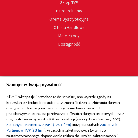
Sklep TVP
Biuro Reklamy
Oferta Dystrybucyjna
Oferta Handlowa
Moje zgody
Dostępność
Szanujemy Twoją prywatność
Kliknij "Akceptuję i przechodzę do serwisu", aby wyrazić zgody na
korzystanie z technologii automatycznego śledzenia i zbierania danych,
dostęp do informacji na Twoim urządzeniu końcowym i ich
przechowywanie oraz na przetwarzanie Twoich danych osobowych przez
nas, czyli Telewizję Polską S.A. w likwidacji (zwaną dalej również „TVP”),
Zaufanych Partnerów z IAB* (1201 firm)
oraz pozostałych
Zaufanych
Partnerów TVP (93 firm)
, w celach marketingowych (w tym do
zautomatyzowanego dopasowania reklam do Twoich zainteresowań i