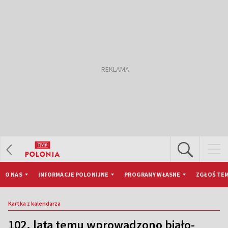
O NAS
INFORMACJE POLONIJNE
PROGRAMY WŁASNE
ZGŁOŚ TEM
Kartka z kalendarza
102. lata temu wprowadzono biało-