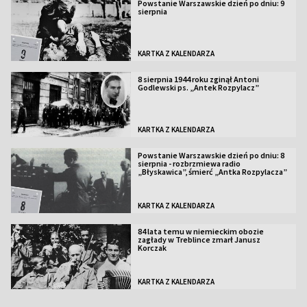
Powstanie Warszawskie dzień po dniu: 9
sierpnia
KARTKA Z KALENDARZA
8 sierpnia 1944 roku zginął Antoni
Godlewski ps. „Antek Rozpylacz”
KARTKA Z KALENDARZA
Powstanie Warszawskie dzień po dniu: 8
sierpnia - rozbrzmiewa radio
„Błyskawica”, śmierć „Antka Rozpylacza”
KARTKA Z KALENDARZA
84 lata temu w niemieckim obozie
zagłady w Treblince zmarł Janusz
Korczak
KARTKA Z KALENDARZA