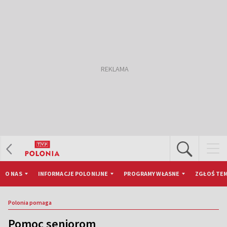
O NAS
INFORMACJE POLONIJNE
PROGRAMY WŁASNE
ZGŁOŚ TEM
Polonia pomaga
Pomoc seniorom