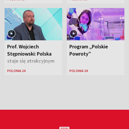
Stanach
Zjednoczonych
Prof. Wojciech
Program „Polskie
Stępniowski: Polska
Powroty”
staje się atrakcyjnym
miejscem dla
POLONIA 24
POLONIA 24
naukowców