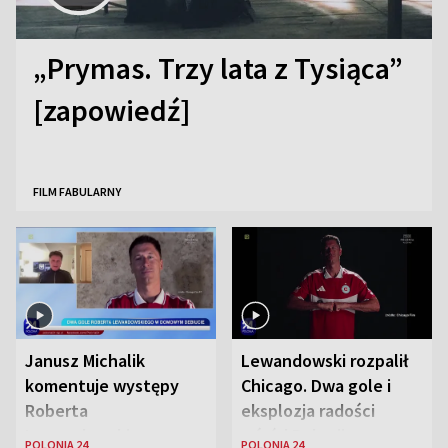
„Prymas. Trzy lata z Tysiąca”
[zapowiedź]
FILM FABULARNY
Janusz Michalik
Lewandowski rozpalił
komentuje występy
Chicago. Dwa gole i
Roberta
eksplozja radości
Lewandowskiego w
wśród Polonii
POLONIA 24
POLONIA 24