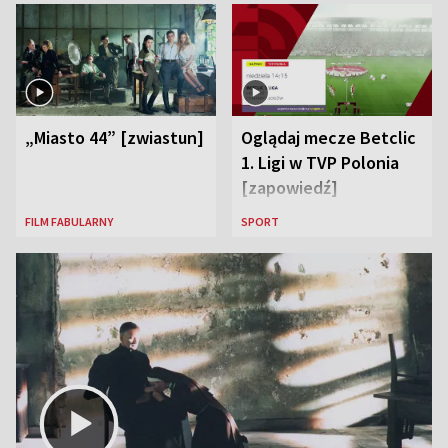
„Miasto 44” [zwiastun]
Oglądaj mecze Betclic
1. Ligi w TVP Polonia
[zapowiedź]
FILM FABULARNY
SPORT