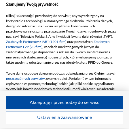
Szanujemy Twoją prywatność
Kliknij "Akceptuję i przechodzę do serwisu", aby wyrazić zgody na
korzystanie z technologii automatycznego śledzenia i zbierania danych,
dostęp do informacji na Twoim urządzeniu końcowym i ich
Nauka literek z Żużu - Literka Ł
przechowywanie oraz na przetwarzanie Twoich danych osobowych przez
nas, czyli Telewizję Polską S.A. w likwidacji (zwaną dalej również „TVP”),
Zaufanych Partnerów z IAB* (1201 firm)
oraz pozostałych
Zaufanych
Partnerów TVP (93 firm)
, w celach marketingowych (w tym do
zautomatyzowanego dopasowania reklam do Twoich zainteresowań i
mierzenia ich skuteczności) i pozostałych, które wskazujemy poniżej, a
także zgody na udostępnianie przez nas identyfikatora PPID do Google.
Twoje dane osobowe zbierane podczas odwiedzania przez Ciebie naszych
poszczególnych serwisów
zwanych dalej „Portalem”, w tym informacje
zapisywane za pomocą technologii takich jak: pliki cookie, sygnalizatory
WWW lub innych podobnych technologii umożliwiających świadczenie
dopasowanych i bezpiecznych usług, personalizację treści oraz reklam,
udostępnianie funkcji mediów społecznościowych oraz analizowanie ruchu
Akceptuję i przechodzę do serwisu
w Internecie.
Twoje dane osobowe zbierane podczas odwiedzania przez Ciebie
Ustawienia zaawansowane
Item
poszczególnych serwisów
na Portalu, takie jak adresy IP, identyfikatory
Szczegóły
Twoich urządzeń końcowych i identyfikatory plików cookie, informacje o
1