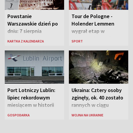
Powstanie
Tour de Pologne -
Warszawskie dzień po
Holender Lemmen
dniu: 7 sierpnia
wygrał etap w
Karpaczu i został
KARTKA Z KALENDARZA
SPORT
liderem
Port Lotniczy Lublin:
Ukraina: Cztery osoby
lipiec rekordowym
zginęły, ok. 40 zostało
miesiącem w historii
rannych w ciągu
lotniska
ostatniej doby w
GOSPODARKA
WOJNA NA UKRAINIE
rosyjskich atakach