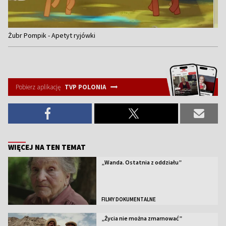
Item
Żubr Pompik - Apetyt ryjówki
1
of
3
Pobierz aplikację
TVP POLONIA
WIĘCEJ NA TEN TEMAT
„Wanda. Ostatnia z oddziału”
FILMY DOKUMENTALNE
„Życia nie można zmarnować”