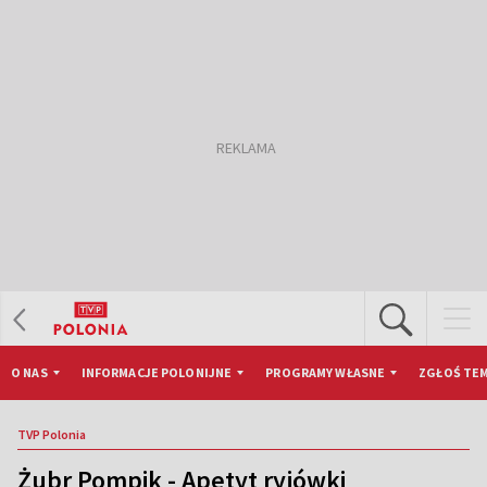
O NAS
INFORMACJE POLONIJNE
PROGRAMY WŁASNE
ZGŁOŚ TEM
TVP Polonia
Żubr Pompik - Apetyt ryjówki