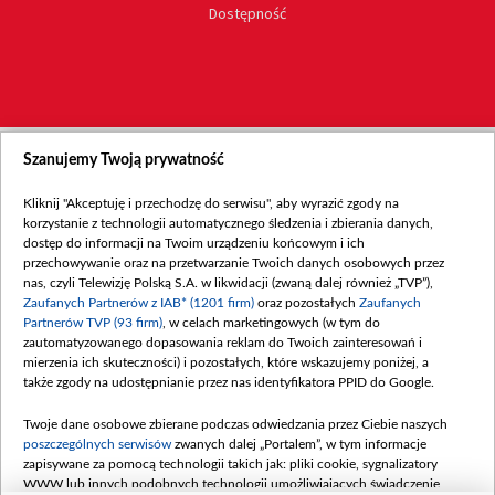
Dostępność
Szanujemy Twoją prywatność
Kliknij "Akceptuję i przechodzę do serwisu", aby wyrazić zgody na
korzystanie z technologii automatycznego śledzenia i zbierania danych,
dostęp do informacji na Twoim urządzeniu końcowym i ich
przechowywanie oraz na przetwarzanie Twoich danych osobowych przez
nas, czyli Telewizję Polską S.A. w likwidacji (zwaną dalej również „TVP”),
Zaufanych Partnerów z IAB* (1201 firm)
oraz pozostałych
Zaufanych
Partnerów TVP (93 firm)
, w celach marketingowych (w tym do
zautomatyzowanego dopasowania reklam do Twoich zainteresowań i
mierzenia ich skuteczności) i pozostałych, które wskazujemy poniżej, a
także zgody na udostępnianie przez nas identyfikatora PPID do Google.
Twoje dane osobowe zbierane podczas odwiedzania przez Ciebie naszych
poszczególnych serwisów
zwanych dalej „Portalem”, w tym informacje
zapisywane za pomocą technologii takich jak: pliki cookie, sygnalizatory
WWW lub innych podobnych technologii umożliwiających świadczenie