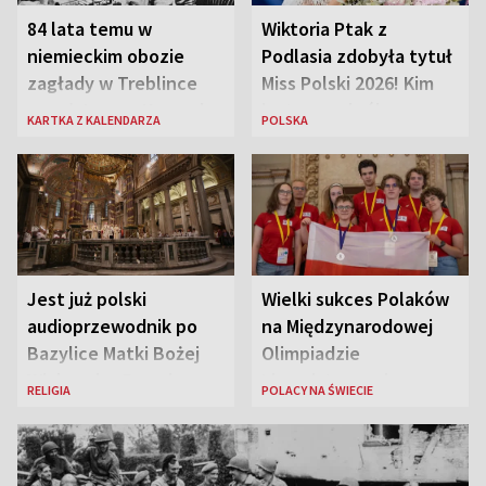
84 lata temu w
Wiktoria Ptak z
niemieckim obozie
Podlasia zdobyła tytuł
zagłady w Treblince
Miss Polski 2026! Kim
zmarł Janusz Korczak
jest nowa królowa
KARTKA Z KALENDARZA
POLSKA
piękności?
Jest już polski
Wielki sukces Polaków
audioprzewodnik po
na Międzynarodowej
Bazylice Matki Bożej
Olimpiadzie
Większej w Rzymie
Lingwistycznej
RELIGIA
POLACY NA ŚWIECIE