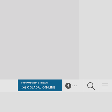
...
TVP POLONIA STREAM
OGLĄDAJ ON-LINE