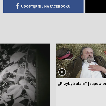
UDOSTĘPNIJ NA FACEBOOKU
„Przybyli ułani” [zapowie