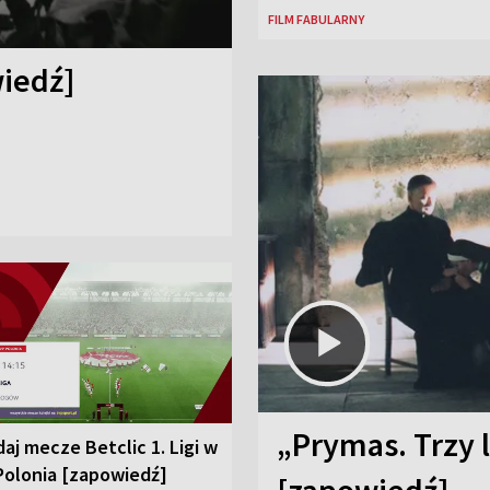
FILM FABULARNY
iedź]
„Prymas. Trzy l
aj mecze Betclic 1. Ligi w
Polonia [zapowiedź]
[zapowiedź]