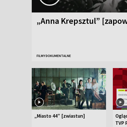
„Anna Krepsztul” [zapow
FILMY DOKUMENTALNE
„Miasto 44” [zwiastun]
Ogląd
TVP 