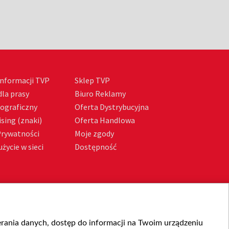
nformacji TVP
Sklep TVP
la prasy
Biuro Reklamy
tograficzny
Oferta Dystrybucyjna
sing (znaki)
Oferta Handlowa
Prywatności
Moje zgody
życie w sieci
Dostępność
ierania danych, dostęp do informacji na Twoim urządzeniu