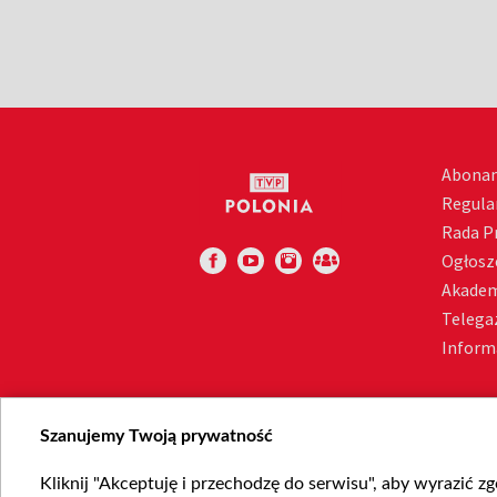
Abona
Regula
Rada 
Ogłosz
Akadem
Telega
Inform
Szanujemy Twoją prywatność
Kliknij "Akceptuję i przechodzę do serwisu", aby wyrazić z