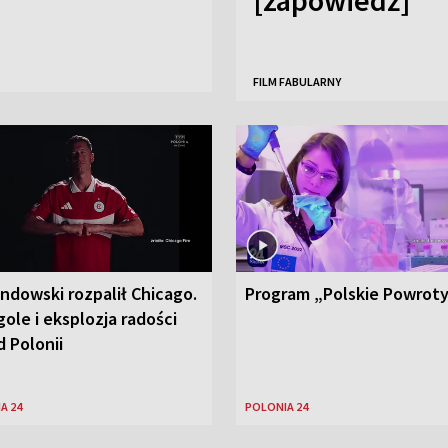
FILM FABULARNY
ndowski rozpalił Chicago.
Program „Polskie Powrot
ole i eksplozja radości
 Polonii
A 24
POLONIA 24