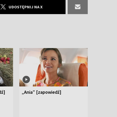
UDOSTĘPNIJ NA X
dź]
„Ania” [zapowiedź]