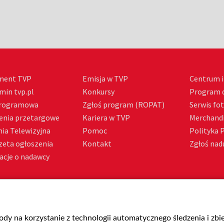
ment TVP
Emisja w TVP
Centrum i
min tvp.pl
Konkursy
Program d
Programowa
Zgłoś program (ROPAT)
Serwis fo
enia przetargowe
Kariera w TVP
Merchandi
ia Telewizyjna
Pomoc
Polityka 
zeta ogłoszenia
Kontakt
Zgłoś nadu
acje o nadawcy
gody na korzystanie z technologii automatycznego śledzenia i zb