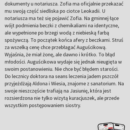
dokumenty u notariusza. Zofia ma oficjalnie przekazać
mu swoją część siedliska po ciotce Leokadii. U
notariusza ma też się pojawić Zofia. Na gminnej łące
wójt podmienia beczki z chemikaliami na identyczne,
ale wypełnione po brzegi wodą z niebieską farbą
spożywczą. To początek końca afery z beczkami. Struś
za wszelką cenę chce przebłagać Auguścikową.
Wyjaśnia, że miał żonę, ale dawno i krótko. To błąd
młodości. Auguścikowa wydaje się jednak nieugięta w
swoim postanowieniu. Nie chce być błędem starości.
Do lecznicy doktora na seans leczenia jadem pszczół
przyjeżdżają Aldona i Wiesia, znajome z sanatorium. Na
swoje nieszczęście trafiają na Jasiunię, która jest
rozsierdzona nie tylko wizytą kuracjuszek, ale przede
wszystkim postępowaniem siostry.