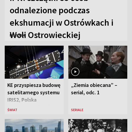
odnalezione podczas
ekshumacji w Ostrówkach i
Woli Ostrowieckiej
HISTORIA
KE przyspiesza budowę
„Ziemia obiecana” –
satelitarnego systemu
serial, odc. 1
IRIS2, Polska
przeznaczy 656 mln
ŚWIAT
SERIALE
euro