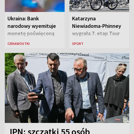
Ukraina: Bank
Katarzyna
narodowy wyemituje
Niewiadoma-Phinney
monetę poświęconą
wygrała 7. etap Tour
św. Janowi Pawłowi II
de France i została
CIEKAWOSTKI
SPORT
liderką wyścigu
IPN: szczątki 55 osób