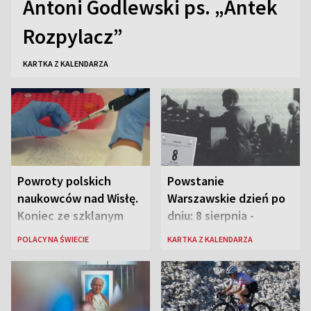
Antoni Godlewski ps. „Antek
Rozpylacz”
KARTKA Z KALENDARZA
Powroty polskich
Powstanie
naukowców nad Wisłę.
Warszawskie dzień po
Koniec ze szklanym
dniu: 8 sierpnia -
sufitem
rozbrzmiewa radio
POLACY NA ŚWIECIE
KARTKA Z KALENDARZA
„Błyskawica”, śmierć
„Antka Rozpylacza”