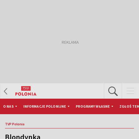
O NAS
INFORMACJE POLONIJNE
PROGRAMY WŁASNE
ZGŁOŚ TEM
TVP Polonia
Blondynka