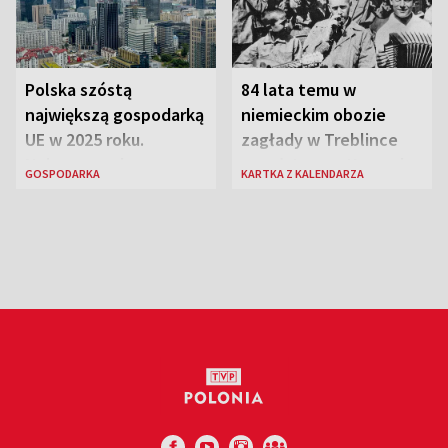
Polska szóstą
84 lata temu w
największą gospodarką
niemieckim obozie
UE w 2025 roku.
zagłady w Treblince
Najnowsze dane
zmarł Janusz Korczak
GOSPODARKA
KARTKA Z KALENDARZA
Eurostatu