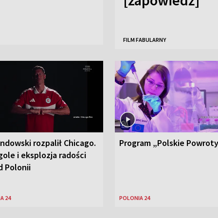
FILM FABULARNY
ndowski rozpalił Chicago.
Program „Polskie Powrot
ole i eksplozja radości
 Polonii
A 24
POLONIA 24