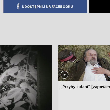
UDOSTĘPNIJ NA FACEBOOKU
„Przybyli ułani” [zapowie