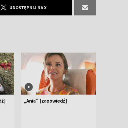
UDOSTĘPNIJ NA X
dź]
„Ania” [zapowiedź]