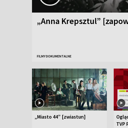
„Anna Krepsztul” [zapow
FILMY DOKUMENTALNE
„Miasto 44” [zwiastun]
Ogląd
TVP 