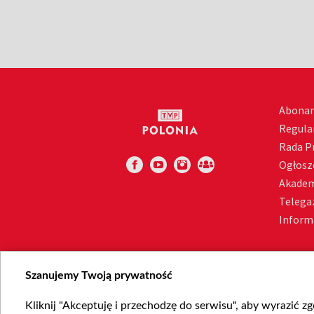
Abona
Regula
Rada 
Ogłosz
Akadem
Telega
Inform
Szanujemy Twoją prywatność
Kliknij "Akceptuję i przechodzę do serwisu", aby wyrazić z