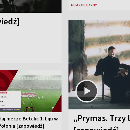
FILM FABULARNY
iedź]
„Prymas. Trzy l
aj mecze Betclic 1. Ligi w
Polonia [zapowiedź]
[zapowiedź]