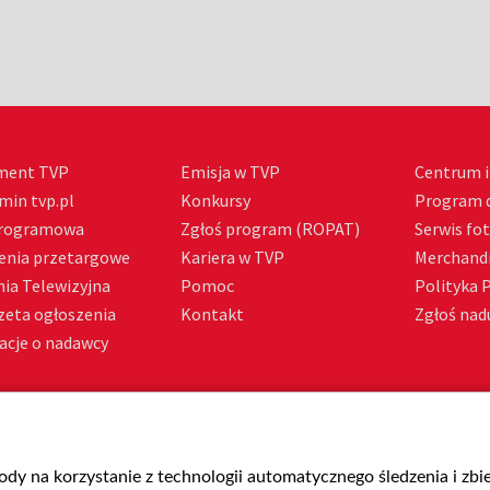
ment TVP
Emisja w TVP
Centrum i
min tvp.pl
Konkursy
Program d
Programowa
Zgłoś program (ROPAT)
Serwis fo
enia przetargowe
Kariera w TVP
Merchandi
ia Telewizyjna
Pomoc
Polityka 
zeta ogłoszenia
Kontakt
Zgłoś nadu
acje o nadawcy
gody na korzystanie z technologii automatycznego śledzenia i zb