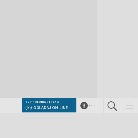
...
TVP POLONIA STREAM
OGLĄDAJ ON-LINE