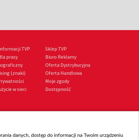
nformacji TVP
Sklep TVP
la prasy
Biuro Reklamy
tograficzny
Oferta Dystrybucyjna
sing (znaki)
Oferta Handlowa
Prywatności
Moje zgody
życie w sieci
Dostępność
ierania danych, dostęp do informacji na Twoim urządzeniu