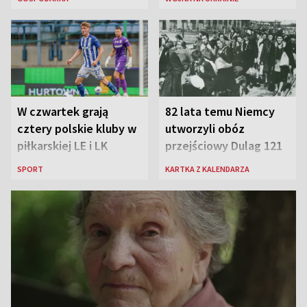
rosyjskich atakach
W czwartek grają
82 lata temu Niemcy
cztery polskie kluby w
utworzyli obóz
piłkarskiej LE i LK
przejściowy Dulag 121
SPORT
KARTKA Z KALENDARZA