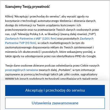
Szanujemy Twoją prywatność
Kliknij "Akceptuję i przechodzę do serwisu", aby wyrazić zgody na
korzystanie z technologii automatycznego śledzenia i zbierania danych,
dostęp do informacji na Twoim urządzeniu końcowym i ich
przechowywanie oraz na przetwarzanie Twoich danych osobowych przez
nas, czyli Telewizję Polską S.A. w likwidacji (zwaną dalej również „TVP”),
Zaufanych Partnerów z IAB* (1201 firm)
oraz pozostałych
Zaufanych
Partnerów TVP (93 firm)
, w celach marketingowych (w tym do
zautomatyzowanego dopasowania reklam do Twoich zainteresowań i
mierzenia ich skuteczności) i pozostałych, które wskazujemy poniżej, a
także zgody na udostępnianie przez nas identyfikatora PPID do Google.
Twoje dane osobowe zbierane podczas odwiedzania przez Ciebie naszych
poszczególnych serwisów
zwanych dalej „Portalem”, w tym informacje
zapisywane za pomocą technologii takich jak: pliki cookie, sygnalizatory
WWW lub innych podobnych technologii umożliwiających świadczenie
dopasowanych i bezpiecznych usług, personalizację treści oraz reklam,
udostępnianie funkcji mediów społecznościowych oraz analizowanie ruchu
Akceptuję i przechodzę do serwisu
w Internecie.
Twoje dane osobowe zbierane podczas odwiedzania przez Ciebie
Ustawienia zaawansowane
poszczególnych serwisów
na Portalu, takie jak adresy IP, identyfikatory