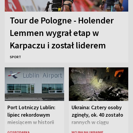
Tour de Pologne - Holender
Lemmen wygrał etap w
Karpaczu i został liderem
SPORT
Port Lotniczy Lublin:
Ukraina: Cztery osoby
lipiec rekordowym
zginęły, ok. 40 zostało
miesiącem w historii
rannych w ciągu
lotniska
ostatniej doby w
GOSPODARKA
WOJNA NA UKRAINIE