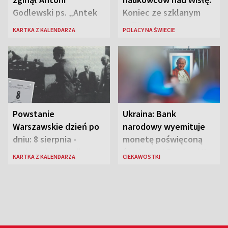
Godlewski ps. „Antek
Koniec ze szklanym
Rozpylacz”
sufitem
KARTKA Z KALENDARZA
POLACY NA ŚWIECIE
Powstanie
Ukraina: Bank
Warszawskie dzień po
narodowy wyemituje
dniu: 8 sierpnia -
monetę poświęconą
rozbrzmiewa radio
św. Janowi Pawłowi II
KARTKA Z KALENDARZA
CIEKAWOSTKI
„Błyskawica”, śmierć
„Antka Rozpylacza”