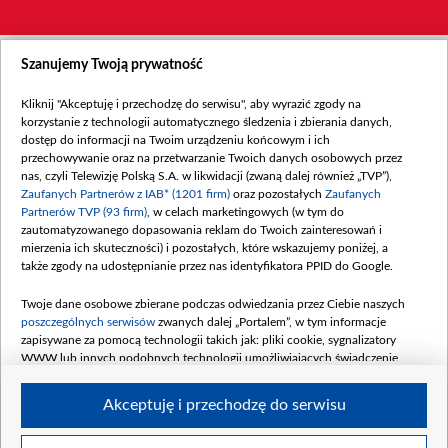
Szanujemy Twoją prywatność
Kliknij "Akceptuję i przechodzę do serwisu", aby wyrazić zgody na
korzystanie z technologii automatycznego śledzenia i zbierania danych,
dostęp do informacji na Twoim urządzeniu końcowym i ich
przechowywanie oraz na przetwarzanie Twoich danych osobowych przez
nas, czyli Telewizję Polską S.A. w likwidacji (zwaną dalej również „TVP”),
Zaufanych Partnerów z IAB* (1201 firm)
oraz pozostałych
Zaufanych
Partnerów TVP (93 firm)
, w celach marketingowych (w tym do
zautomatyzowanego dopasowania reklam do Twoich zainteresowań i
mierzenia ich skuteczności) i pozostałych, które wskazujemy poniżej, a
także zgody na udostępnianie przez nas identyfikatora PPID do Google.
Twoje dane osobowe zbierane podczas odwiedzania przez Ciebie naszych
poszczególnych serwisów
zwanych dalej „Portalem”, w tym informacje
zapisywane za pomocą technologii takich jak: pliki cookie, sygnalizatory
WWW lub innych podobnych technologii umożliwiających świadczenie
dopasowanych i bezpiecznych usług, personalizację treści oraz reklam,
udostępnianie funkcji mediów społecznościowych oraz analizowanie ruchu
Akceptuję i przechodzę do serwisu
w Internecie.