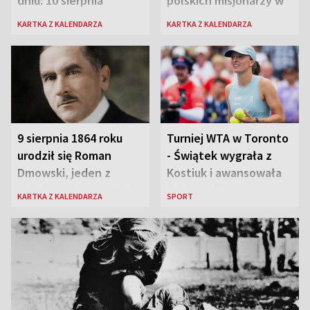
dniu: 10 sierpnia
polskich misjonarzy w
Peru
KARTKA Z KALENDARZA
KARTKA Z KALENDARZA
9 sierpnia 1864 roku
Turniej WTA w Toronto
urodził się Roman
- Świątek wygrała z
Dmowski, jeden z
Kostiuk i awansowała
„ojców” niepodległej
do ćwierćfinału
KARTKA Z KALENDARZA
SPORT
Polski