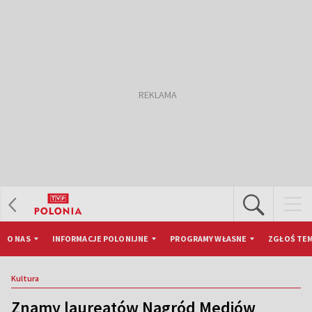
O NAS
INFORMACJE POLONIJNE
PROGRAMY WŁASNE
ZGŁOŚ TEM
Kultura
Znamy laureatów Nagród Mediów