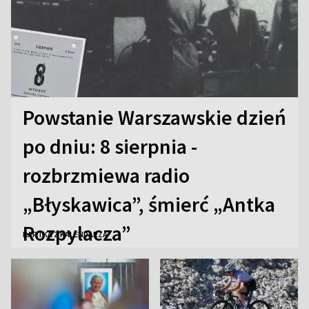
Powstanie Warszawskie dzień
po dniu: 8 sierpnia -
rozbrzmiewa radio
„Błyskawica”, śmierć „Antka
Rozpylacza”
KARTKA Z KALENDARZA