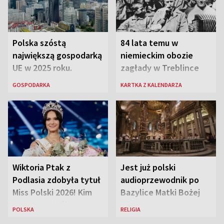
Polska szóstą
84 lata temu w
największą gospodarką
niemieckim obozie
UE w 2025 roku.
zagłady w Treblince
Najnowsze dane
zmarł Janusz Korczak
GOSPODARKA
KARTKA Z KALENDARZA
Eurostatu
Wiktoria Ptak z
Jest już polski
Podlasia zdobyła tytuł
audioprzewodnik po
Miss Polski 2026! Kim
Bazylice Matki Bożej
jest nowa królowa
Większej w Rzymie
POLSKA
RELIGIA
piękności?