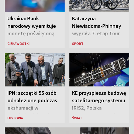
Ukraina: Bank
Katarzyna
narodowy wyemituje
Niewiadoma-Phinney
monetę poświęconą
wygrała 7. etap Tour
św. Janowi Pawłowi II
de France i została
CIEKAWOSTKI
SPORT
liderką wyścigu
IPN: szczątki 55 osób
KE przyspiesza budowę
odnalezione podczas
satelitarnego systemu
ekshumacji w
IRIS2, Polska
Ostrówkach i Woli
przeznaczy 656 mln
HISTORIA
ŚWIAT
Ostrowieckiej
euro