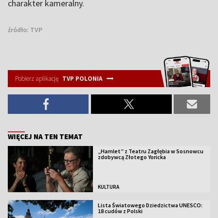
charakter kameralny.
źródło:
TVP
Pobierz aplikację
TVP POLONIA
WIĘCEJ NA TEN TEMAT
„Hamlet” z Teatru Zagłębia w Sosnowcu
zdobywcą Złotego Yoricka
KULTURA
Lista Światowego Dziedzictwa UNESCO:
18 cudów z Polski