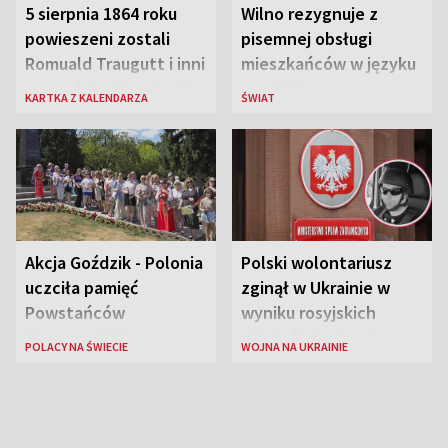
5 sierpnia 1864 roku
Wilno rezygnuje z
powieszeni zostali
pisemnej obsługi
Romuald Traugutt i inni
mieszkańców w języku
przywódcy Powstania
rosyjskim
KARTKA Z KALENDARZA
ŚWIAT
Styczniowego
Akcja Goździk - Polonia
Polski wolontariusz
uczciła pamięć
zginął w Ukrainie w
Powstańców
wyniku rosyjskich
Warszawskich
działań zbrojnych
POLACY NA ŚWIECIE
WOJNA NA UKRAINIE