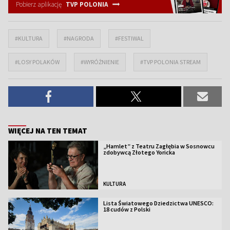
Pobierz aplikację
TVP POLONIA
#KULTURA
#NAGRODA
#FESTIWAL
#LOSY POLAKÓW
#WYRÓŻNIENIE
#TVP POLONIA STREAM
WIĘCEJ NA TEN TEMAT
„Hamlet” z Teatru Zagłębia w Sosnowcu
zdobywcą Złotego Yoricka
KULTURA
Lista Światowego Dziedzictwa UNESCO:
18 cudów z Polski