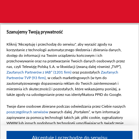
Szanujemy Twoją prywatność
Kliknij "Akceptuję i przechodzę do serwisu", aby wyrazić zgody na
korzystanie z technologii automatycznego śledzenia i zbierania danych,
dostęp do informacji na Twoim urządzeniu końcowym i ich
przechowywanie oraz na przetwarzanie Twoich danych osobowych przez
nas, czyli Telewizję Polską S.A. w likwidacji (zwaną dalej również „TVP”),
Zaufanych Partnerów z IAB* (1201 firm)
oraz pozostałych
Zaufanych
Partnerów TVP (93 firm)
, w celach marketingowych (w tym do
zautomatyzowanego dopasowania reklam do Twoich zainteresowań i
mierzenia ich skuteczności) i pozostałych, które wskazujemy poniżej, a
także zgody na udostępnianie przez nas identyfikatora PPID do Google.
Twoje dane osobowe zbierane podczas odwiedzania przez Ciebie naszych
poszczególnych serwisów
zwanych dalej „Portalem”, w tym informacje
zapisywane za pomocą technologii takich jak: pliki cookie, sygnalizatory
WWW lub innych podobnych technologii umożliwiających świadczenie
dopasowanych i bezpiecznych usług, personalizację treści oraz reklam,
udostępnianie funkcji mediów społecznościowych oraz analizowanie ruchu
Akceptuję i przechodzę do serwisu