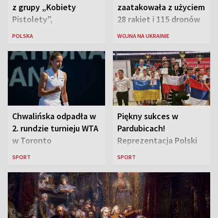
z grupy „Kobiety
zaatakowała z użyciem
Pistolety”,
28 rakiet i 115 dronów
sanitariuszka pułku
POLSKA
WOJNA NA UKRAINIE
„Baszta”
Chwalińska odpadła w
Piękny sukces w
2. rundzie turnieju WTA
Pardubicach!
w Toronto
Reprezentacja Polski
wygrywa Drużynowe
SPORT
SPORT
Mistrzostwa Europy w
szachach do lat 12