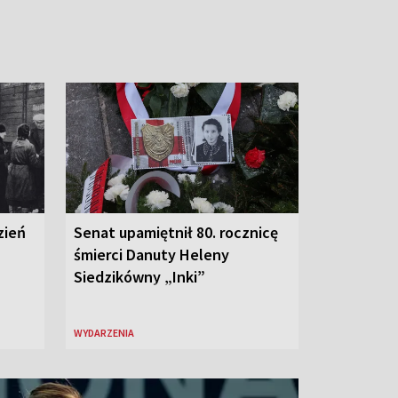
zień
Senat upamiętnił 80. rocznicę
śmierci Danuty Heleny
Siedzikówny „Inki”
WYDARZENIA