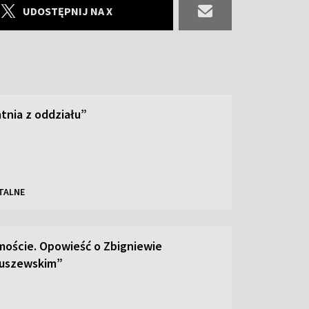
UDOSTĘPNIJ NA X
tnia z oddziału”
TALNE
moście. Opowieść o Zbigniewie
uszewskim”