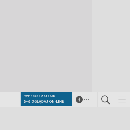
...
TVP POLONIA STREAM
OGLĄDAJ ON-LINE