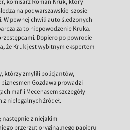
er, komisarz Roman Kruk, który
śledzą na podwarszawskiej szosie
 W pewnej chwili auto śledzonych
arcza za to niepowodzenie Kruka.
przestępcami. Dopiero po powrocie
a, że Kruk jest wybitnym ekspertem
, którzy zmylili policjantów,
y” biznesmen Gozdawa prowadzi
ugach mafii Mecenasem szczegóły
z nielegalnych źródeł.
ę następnie z niejakim
niego przerzut oryginalnego papieru