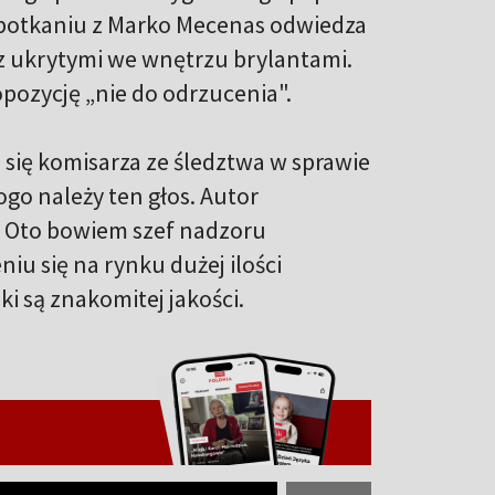
spotkaniu z Marko Mecenas odwiedza
 z ukrytymi we wnętrzu brylantami.
pozycję „nie do odrzucenia".
się komisarza ze śledztwa w sprawie
ogo należy ten głos. Autor
. Oto bowiem szef nadzoru
iu się na rynku dużej ilości
i są znakomitej jakości.