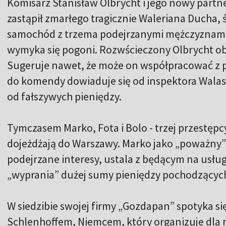
Komisarz Stanisław Olbrycht i jego nowy partn
zastąpił zmarłego tragicznie Waleriana Ducha, 
samochód z trzema podejrzanymi mężczyznami.
wymyka się pogoni. Rozwścieczony Olbrycht ob
Sugeruje nawet, że może on współpracować z 
do komendy dowiaduje się od inspektora Walas
od fałszywych pieniędzy.
Tymczasem Marko, Fota i Bolo - trzej przestępcy
dojeżdżają do Warszawy. Marko jako „poważn
podejrzane interesy, ustala z będącym na usł
„wyprania” dużej sumy pieniędzy pochodzących 
W siedzibie swojej firmy „Gozdapan” spotyka si
Schlenhoffem, Niemcem, który organizuje dla 