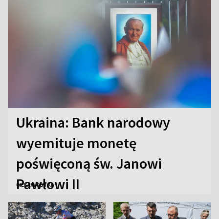
Ukraina: Bank narodowy
wyemituje monetę
poświęconą św. Janowi
Pawłowi II
CIEKAWOSTKI