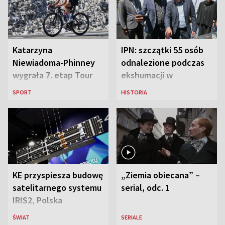
Katarzyna
IPN: szczątki 55 osób
Niewiadoma-Phinney
odnalezione podczas
wygrała 7. etap Tour
ekshumacji w
de France i została
Ostrówkach i Woli
SPORT
HISTORIA
liderką wyścigu
Ostrowieckiej
KE przyspiesza budowę
„Ziemia obiecana” –
satelitarnego systemu
serial, odc. 1
IRIS2, Polska
przeznaczy 656 mln
ŚWIAT
SERIALE