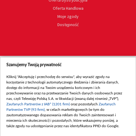
Oferta Dystrybucyjna
Oferta Handlowa
Moje zgody
Dostępność
Szanujemy Twoją prywatność
Kliknij "Akceptuję i przechodzę do serwisu", aby wyrazić zgody na
korzystanie z technologii automatycznego śledzenia i zbierania danych,
dostęp do informacji na Twoim urządzeniu końcowym i ich
przechowywanie oraz na przetwarzanie Twoich danych osobowych przez
nas, czyli Telewizję Polską S.A. w likwidacji (zwaną dalej również „TVP”),
Zaufanych Partnerów z IAB* (1201 firm)
oraz pozostałych
Zaufanych
Partnerów TVP (93 firm)
, w celach marketingowych (w tym do
zautomatyzowanego dopasowania reklam do Twoich zainteresowań i
mierzenia ich skuteczności) i pozostałych, które wskazujemy poniżej, a
także zgody na udostępnianie przez nas identyfikatora PPID do Google.