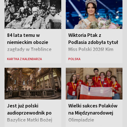
84 lata temu w
Wiktoria Ptak z
niemieckim obozie
Podlasia zdobyła tytuł
zagłady w Treblince
Miss Polski 2026! Kim
zmarł Janusz Korczak
jest nowa królowa
KARTKA Z KALENDARZA
POLSKA
piękności?
Jest już polski
Wielki sukces Polaków
audioprzewodnik po
na Międzynarodowej
Bazylice Matki Bożej
Olimpiadzie
Większej w Rzymie
Lingwistycznej