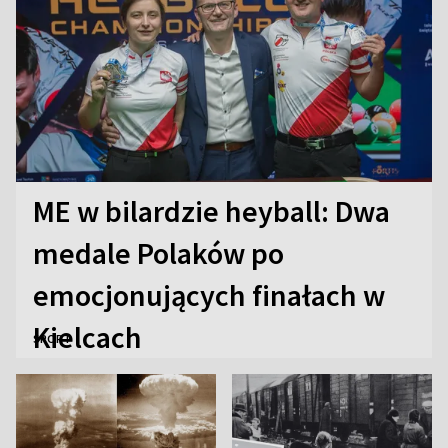
ME w bilardzie heyball: Dwa
medale Polaków po
emocjonujących finałach w
Kielcach
SPORT