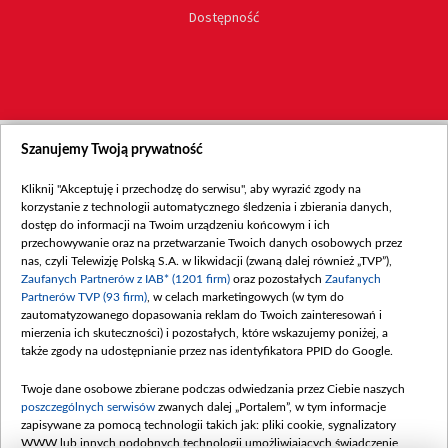
Dostępność
Szanujemy Twoją prywatność
Kliknij "Akceptuję i przechodzę do serwisu", aby wyrazić zgody na
korzystanie z technologii automatycznego śledzenia i zbierania danych,
dostęp do informacji na Twoim urządzeniu końcowym i ich
przechowywanie oraz na przetwarzanie Twoich danych osobowych przez
nas, czyli Telewizję Polską S.A. w likwidacji (zwaną dalej również „TVP”),
Zaufanych Partnerów z IAB* (1201 firm)
oraz pozostałych
Zaufanych
Partnerów TVP (93 firm)
, w celach marketingowych (w tym do
zautomatyzowanego dopasowania reklam do Twoich zainteresowań i
mierzenia ich skuteczności) i pozostałych, które wskazujemy poniżej, a
także zgody na udostępnianie przez nas identyfikatora PPID do Google.
Twoje dane osobowe zbierane podczas odwiedzania przez Ciebie naszych
poszczególnych serwisów
zwanych dalej „Portalem”, w tym informacje
zapisywane za pomocą technologii takich jak: pliki cookie, sygnalizatory
WWW lub innych podobnych technologii umożliwiających świadczenie