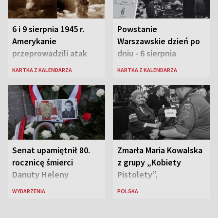
6 i 9 sierpnia 1945 r.
Powstanie
Amerykanie
Warszawskie dzień po
przeprowadzili atak
dniu - 6 sierpnia
atomowy na Hiroszimę
KARTKA Z KALENDARZA
KARTKA Z KALENDARZA
i Nagasaki
Senat upamiętnił 80.
Zmarła Maria Kowalska
rocznicę śmierci
z grupy „Kobiety
Danuty Heleny
Pistolety”,
Siedzikówny „Inki”
sanitariuszka pułku
WYDARZENIA
POLSKA
„Baszta”