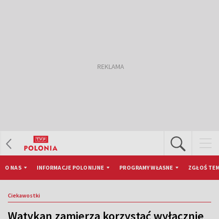
O NAS
INFORMACJE POLONIJNE
PROGRAMY WŁASNE
ZGŁOŚ TEM
Ciekawostki
Watykan zamierza korzystać wyłącznie