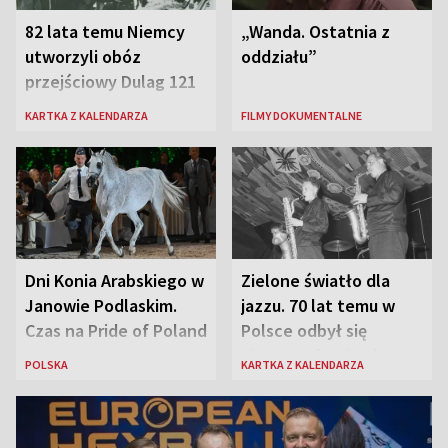
82 lata temu Niemcy
„Wanda. Ostatnia z
utworzyli obóz
oddziału”
przejściowy Dulag 121
KARTKA Z KALENDARZA
FILMY DOKUMENTALNE
Dni Konia Arabskiego w
Zielone światło dla
Janowie Podlaskim.
jazzu. 70 lat temu w
Czas na Pride of Poland
Polsce odbył się
pierwszy festiwal
POLSKA
KARTKA Z KALENDARZA
jazzowy