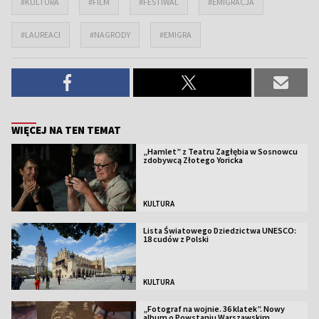
#KULTURA
#FILM
#FESTIWAL
#EMIGRACJA
#LAUREACI
#NAGRODY
#EMIGRA
WIĘCEJ NA TEN TEMAT
„Hamlet” z Teatru Zagłębia w Sosnowcu
zdobywcą Złotego Yoricka
KULTURA
Lista Światowego Dziedzictwa UNESCO:
18 cudów z Polski
KULTURA
„Fotograf na wojnie. 36 klatek”. Nowy
album o Powstaniu Warszawskim