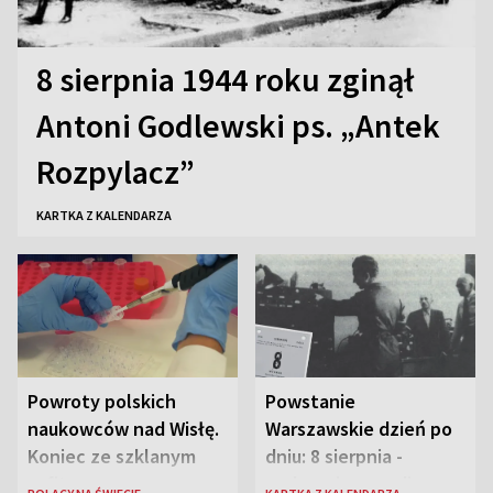
8 sierpnia 1944 roku zginął
Antoni Godlewski ps. „Antek
Rozpylacz”
KARTKA Z KALENDARZA
Powroty polskich
Powstanie
naukowców nad Wisłę.
Warszawskie dzień po
Koniec ze szklanym
dniu: 8 sierpnia -
sufitem
rozbrzmiewa radio