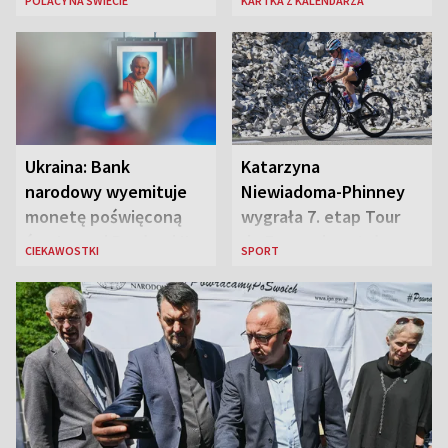
POLACY NA ŚWIECIE
KARTKA Z KALENDARZA
„Błyskawica”, śmierć
„Antka Rozpylacza”
Ukraina: Bank
Katarzyna
narodowy wyemituje
Niewiadoma-Phinney
monetę poświęconą
wygrała 7. etap Tour
św. Janowi Pawłowi II
de France i została
CIEKAWOSTKI
SPORT
liderką wyścigu