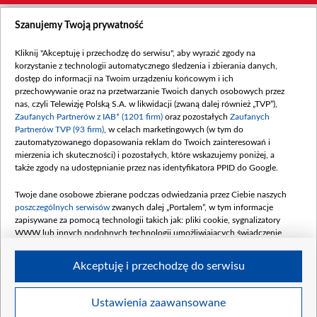
Szanujemy Twoją prywatność
Kliknij "Akceptuję i przechodzę do serwisu", aby wyrazić zgody na
korzystanie z technologii automatycznego śledzenia i zbierania danych,
dostęp do informacji na Twoim urządzeniu końcowym i ich
przechowywanie oraz na przetwarzanie Twoich danych osobowych przez
nas, czyli Telewizję Polską S.A. w likwidacji (zwaną dalej również „TVP”),
Zaufanych Partnerów z IAB* (1201 firm)
oraz pozostałych
Zaufanych
Partnerów TVP (93 firm)
, w celach marketingowych (w tym do
zautomatyzowanego dopasowania reklam do Twoich zainteresowań i
mierzenia ich skuteczności) i pozostałych, które wskazujemy poniżej, a
także zgody na udostępnianie przez nas identyfikatora PPID do Google.
Twoje dane osobowe zbierane podczas odwiedzania przez Ciebie naszych
poszczególnych serwisów
zwanych dalej „Portalem”, w tym informacje
zapisywane za pomocą technologii takich jak: pliki cookie, sygnalizatory
WWW lub innych podobnych technologii umożliwiających świadczenie
dopasowanych i bezpiecznych usług, personalizację treści oraz reklam,
udostępnianie funkcji mediów społecznościowych oraz analizowanie ruchu
Akceptuję i przechodzę do serwisu
w Internecie.
Twoje dane osobowe zbierane podczas odwiedzania przez Ciebie
Ustawienia zaawansowane
poszczególnych serwisów
na Portalu, takie jak adresy IP, identyfikatory