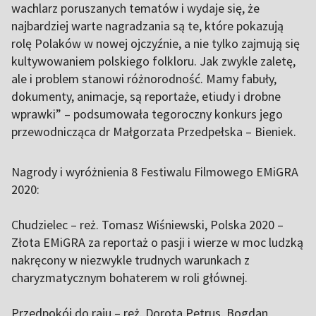
wachlarz poruszanych tematów i wydaje się, że
najbardziej warte nagradzania są te, które pokazują
rolę Polaków w nowej ojczyźnie, a nie tylko zajmują się
kultywowaniem polskiego folkloru. Jak zwykle zaletę,
ale i problem stanowi różnorodność. Mamy fabuły,
dokumenty, animacje, są reportaże, etiudy i drobne
wprawki” – podsumowała tegoroczny konkurs jego
przewodnicząca dr Małgorzata Przedpełska – Bieniek.
Nagrody i wyróżnienia 8 Festiwalu Filmowego EMiGRA
2020:
Chudzielec – reż. Tomasz Wiśniewski, Polska 2020 –
Złota EMiGRA za reportaż o pasji i wierze w moc ludzką
nakręcony w niezwykle trudnych warunkach z
charyzmatycznym bohaterem w roli głównej.
Przedpokój do raju – reż. Dorota Petrus, Bogdan