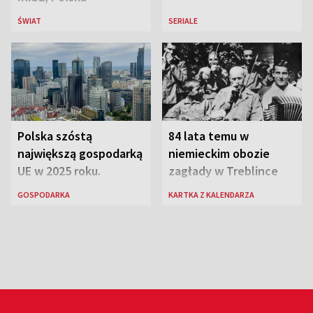
przeznaczy 656 mln
ŚWIAT
SERIALE
euro
Polska szóstą
84 lata temu w
największą gospodarką
niemieckim obozie
UE w 2025 roku.
zagłady w Treblince
Najnowsze dane
zmarł Janusz Korczak
GOSPODARKA
KARTKA Z KALENDARZA
Eurostatu