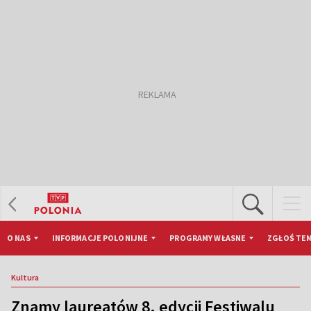
O NAS
INFORMACJE POLONIJNE
PROGRAMY WŁASNE
ZGŁOŚ TEM
Kultura
Znamy laureatów 8. edycji Festiwalu