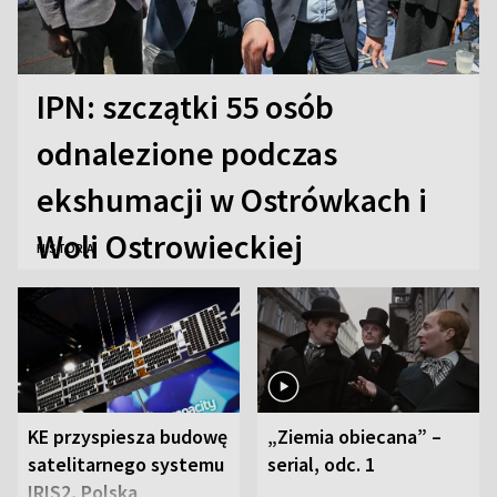
IPN: szczątki 55 osób
odnalezione podczas
ekshumacji w Ostrówkach i
Woli Ostrowieckiej
HISTORIA
KE przyspiesza budowę
„Ziemia obiecana” –
satelitarnego systemu
serial, odc. 1
IRIS2, Polska