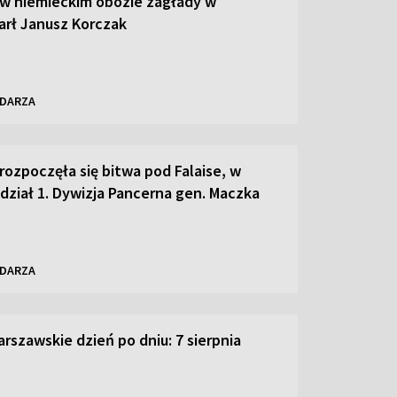
 w niemieckim obozie zagłady w
arł Janusz Korczak
NDARZA
rozpoczęła się bitwa pod Falaise, w
udział 1. Dywizja Pancerna gen. Maczka
NDARZA
rszawskie dzień po dniu: 7 sierpnia