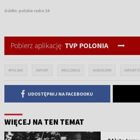
źródło:
polskie radio 24
Pobierz aplikację
TVP POLONIA
#POLSKA
#SPORT
#ROCZNICA
#URODZINY
#SPORTO
UDOSTĘPNIJ NA FACEBOOKU
WIĘCEJ NA TEN TEMAT