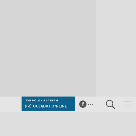
...
TVP POLONIA STREAM
OGLĄDAJ ON-LINE