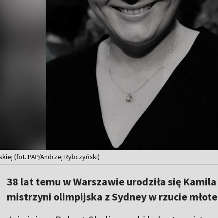
skiej (fot. PAP/Andrzej Rybczyński)
38 lat temu w Warszawie urodziła się Kamila
mistrzyni olimpijska z Sydney w rzucie młot