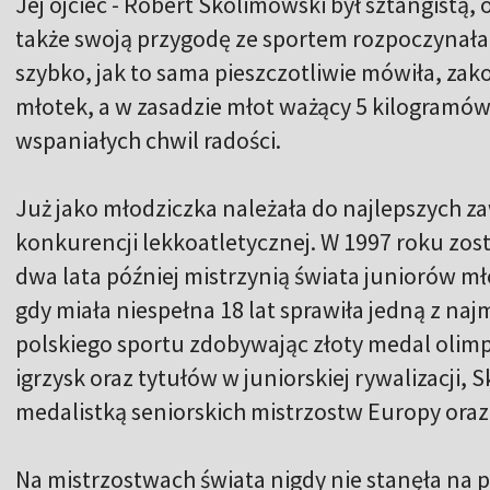
Jej ojciec - Robert Skolimowski był sztangistą,
także swoją przygodę ze sportem rozpoczynała 
szybko, jak to sama pieszczotliwie mówiła, zako
młotek, a w zasadzie młot ważący 5 kilogramów 
wspaniałych chwil radości.
Już jako młodziczka należała do najlepszych za
konkurencji lekkoatletycznej. W 1997 roku zost
dwa lata później mistrzynią świata juniorów m
gdy miała niespełna 18 lat sprawiła jedną z naj
polskiego sportu zdobywając złoty medal olimpij
igrzysk oraz tytułów w juniorskiej rywalizacji,
medalistką seniorskich mistrzostw Europy oraz
Na mistrzostwach świata nigdy nie stanęła na 