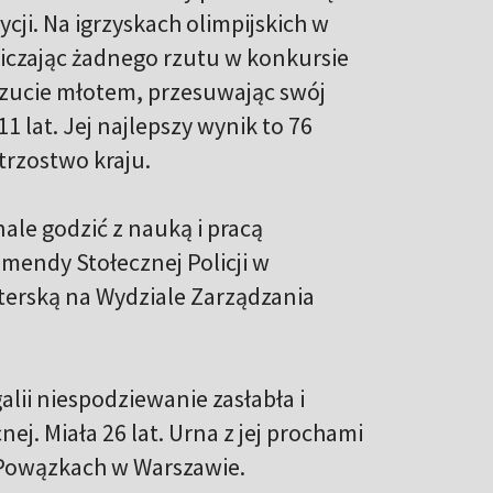
cji. Na igrzyskach olimpijskich w
aliczając żadnego rzutu w konkursie
 rzucie młotem, przesuwając swój
1 lat. Jej najlepszy wynik to 76
trzostwo kraju.
le godzić z nauką i pracą
endy Stołecznej Policji w
sterską na Wydziale Zarządzania
lii niespodziewanie zasłabła i
nej. Miała 26 lat. Urna z jej prochami
Powązkach w Warszawie.