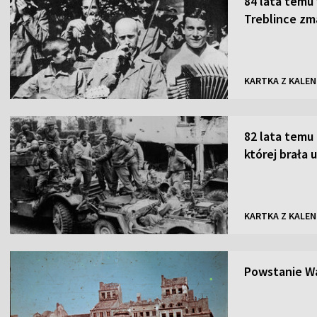
84 lata temu
Treblince zm
KARTKA Z KALE
82 lata temu 
której brała 
KARTKA Z KALE
Powstanie Wa