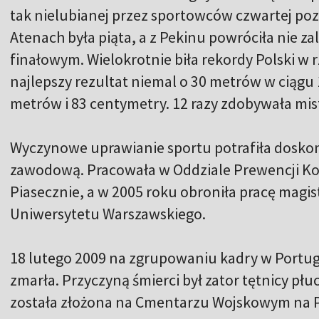
tak nielubianej przez sportowców czwartej pozy
Atenach była piąta, a z Pekinu powróciła nie z
finałowym. Wielokrotnie biła rekordy Polski w
najlepszy rezultat niemal o 30 metrów w ciągu 1
metrów i 83 centymetry. 12 razy zdobywała mis
Wyczynowe uprawianie sportu potrafiła doskona
zawodową. Pracowała w Oddziale Prewencji Kom
Piasecznie, a w 2005 roku obroniła pracę magi
Uniwersytetu Warszawskiego.
18 lutego 2009 na zgrupowaniu kadry w Portuga
zmarła. Przyczyną śmierci był zator tętnicy płuc
została złożona na Cmentarzu Wojskowym na 