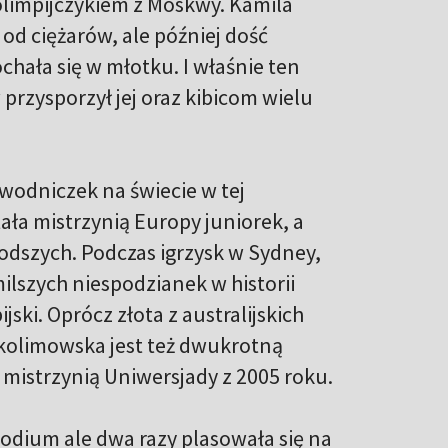
 olimpijczykiem z Moskwy. Kamila
od ciężarów, ale później dość
chała się w młotku. I właśnie ten
przysporzył jej oraz kibicom wielu
wodniczek na świecie w tej
ała mistrzynią Europy juniorek, a
łodszych. Podczas igrzysk w Sydney,
milszych niespodzianek w historii
ski. Oprócz złota z australijskich
 Skolimowska jest też dwukrotną
 mistrzynią Uniwersjady z 2005 roku.
podium ale dwa razy plasowała się na