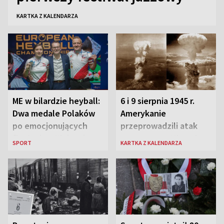
KARTKA Z KALENDARZA
ME w bilardzie heyball:
6 i 9 sierpnia 1945 r.
Dwa medale Polaków
Amerykanie
po emocjonujących
przeprowadzili atak
finałach w Kielcach
atomowy na Hiroszimę
SPORT
KARTKA Z KALENDARZA
i Nagasaki