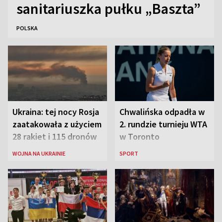
sanitariuszka pułku „Baszta”
POLSKA
Ukraina: tej nocy Rosja
Chwalińska odpadła w
zaatakowała z użyciem
2. rundzie turnieju WTA
28 rakiet i 115 dronów
w Toronto
WOJNA NA UKRAINIE
SPORT