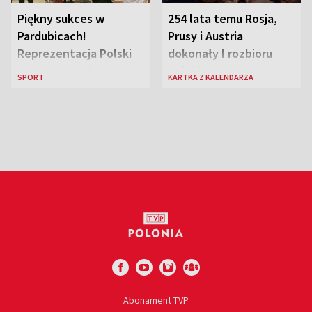
Piękny sukces w
254 lata temu Rosja,
Pardubicach!
Prusy i Austria
Reprezentacja Polski
dokonały I rozbioru
wygrywa Drużynowe
Polski
SPORT
KARTKA Z KALENDARZA
Mistrzostwa Europy w
szachach do lat 12
Abonament TVP