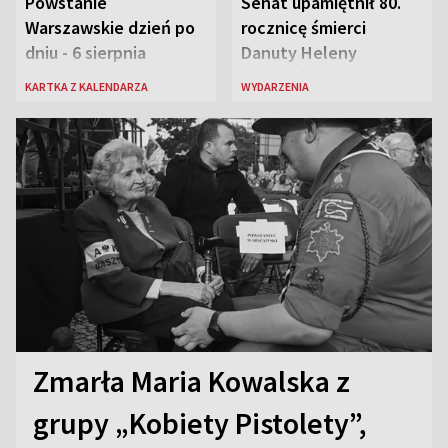
Powstanie
Senat upamiętnił 80.
Warszawskie dzień po
rocznicę śmierci
dniu - 6 sierpnia
Danuty Heleny
Siedzikówny „Inki”
KARTKA Z KALENDARZA
WYDARZENIA
Zmarła Maria Kowalska z
grupy „Kobiety Pistolety”,