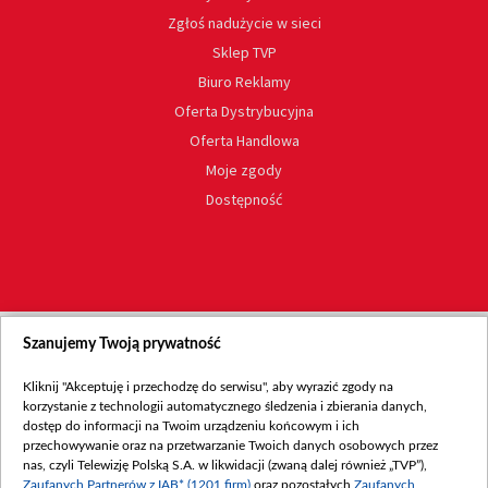
Zgłoś nadużycie w sieci
Sklep TVP
Biuro Reklamy
Oferta Dystrybucyjna
Oferta Handlowa
Moje zgody
Dostępność
Szanujemy Twoją prywatność
Kliknij "Akceptuję i przechodzę do serwisu", aby wyrazić zgody na
korzystanie z technologii automatycznego śledzenia i zbierania danych,
dostęp do informacji na Twoim urządzeniu końcowym i ich
przechowywanie oraz na przetwarzanie Twoich danych osobowych przez
nas, czyli Telewizję Polską S.A. w likwidacji (zwaną dalej również „TVP”),
Zaufanych Partnerów z IAB* (1201 firm)
oraz pozostałych
Zaufanych