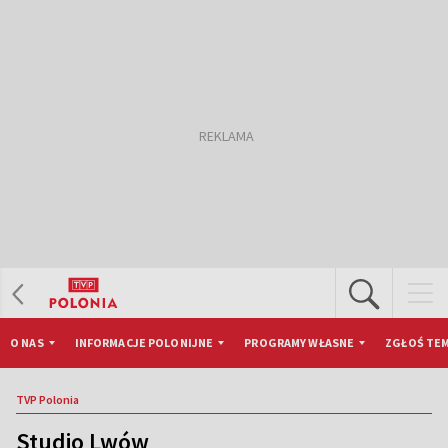
O NAS
INFORMACJE POLONIJNE
PROGRAMY WŁASNE
ZGŁOŚ TEM
TVP Polonia
Studio Lwów