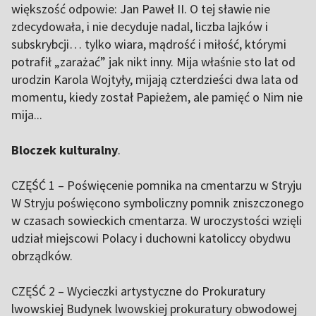
większość odpowie: Jan Paweł II. O tej sławie nie
zdecydowała, i nie decyduje nadal, liczba lajków i
subskrybcji… tylko wiara, mądrość i miłość, którymi
potrafił „zarażać” jak nikt inny. Mija właśnie sto lat od
urodzin Karola Wojtyły, mijają czterdzieści dwa lata od
momentu, kiedy został Papieżem, ale pamięć o Nim nie
mija...
Bloczek kulturalny
.
CZĘŚĆ 1 – Poświęcenie pomnika na cmentarzu w Stryju
W Stryju poświęcono symboliczny pomnik zniszczonego
w czasach sowieckich cmentarza. W uroczystości wzięli
udział miejscowi Polacy i duchowni katoliccy obydwu
obrządków.
CZĘŚĆ 2 – Wycieczki artystyczne do Prokuratury
lwowskiej Budynek lwowskiej prokuratury obwodowej