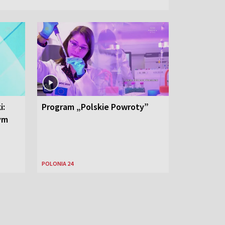
i:
Program „Polskie Powroty”
nym
POLONIA 24