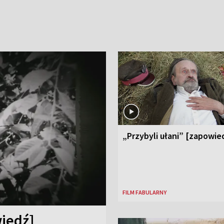
„Przybyli ułani” [zapowie
FILM FABULARNY
iedź]