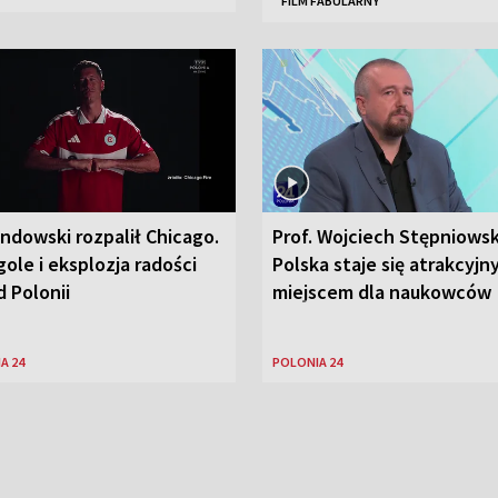
FILM FABULARNY
ndowski rozpalił Chicago.
Prof. Wojciech Stępniowsk
ole i eksplozja radości
Polska staje się atrakcyj
 Polonii
miejscem dla naukowców
A 24
POLONIA 24