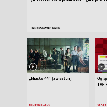
FILMY DOKUMENTALNE
„Miasto 44” [zwiastun]
Ogląd
TVP 
FILM FABULARNY
SPORT