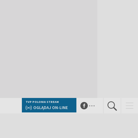
...
TVP POLONIA STREAM
OGLĄDAJ ON-LINE