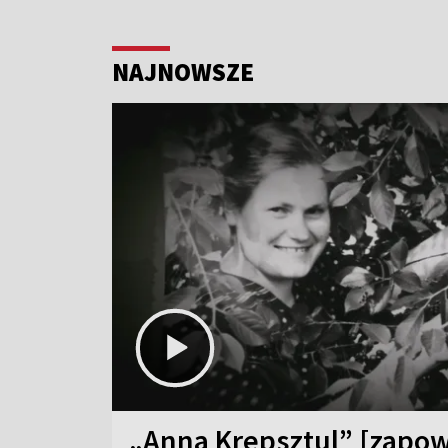
NAJNOWSZE
„Anna Krepsztul” [zapow