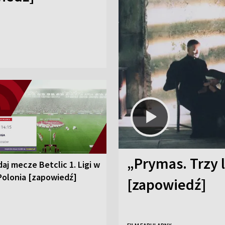
„Prymas. Trzy l
aj mecze Betclic 1. Ligi w
Polonia [zapowiedź]
[zapowiedź]