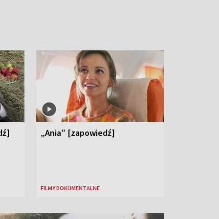
dź]
„Ania” [zapowiedź]
FILMY DOKUMENTALNE