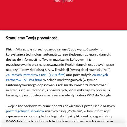
Dostępność
Szanujemy Twoją prywatność
Kliknij "Akceptuję i przechodzę do serwisu", aby wyrazić zgody na
korzystanie z technologii automatycznego śledzenia i zbierania danych,
dostęp do informacji na Twoim urządzeniu końcowym i ich
przechowywanie oraz na przetwarzanie Twoich danych osobowych przez
nas, czyli Telewizję Polską S.A. w likwidacji (zwaną dalej również „TVP”),
Zaufanych Partnerów z IAB* (1201 firm)
oraz pozostałych
Zaufanych
Partnerów TVP (93 firm)
, w celach marketingowych (w tym do
zautomatyzowanego dopasowania reklam do Twoich zainteresowań i
mierzenia ich skuteczności) i pozostałych, które wskazujemy poniżej, a
także zgody na udostępnianie przez nas identyfikatora PPID do Google.
Twoje dane osobowe zbierane podczas odwiedzania przez Ciebie naszych
poszczególnych serwisów
zwanych dalej „Portalem”, w tym informacje
zapisywane za pomocą technologii takich jak: pliki cookie, sygnalizatory
WWW lub innych podobnych technologii umożliwiających świadczenie
dopasowanych i bezpiecznych usług, personalizację treści oraz reklam,