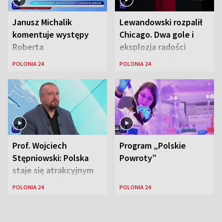
Janusz Michalik
Lewandowski rozpalił
komentuje występy
Chicago. Dwa gole i
Roberta
eksplozja radości
Lewandowskiego w
wśród Polonii
POLONIA 24
POLONIA 24
Stanach
Zjednoczonych
Prof. Wojciech
Program „Polskie
Stępniowski: Polska
Powroty”
staje się atrakcyjnym
miejscem dla
POLONIA 24
POLONIA 24
naukowców