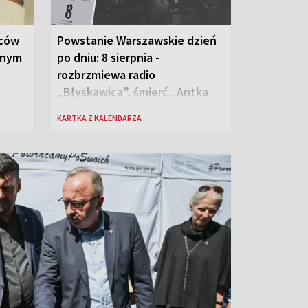
wców
Powstanie Warszawskie dzień
anym
po dniu: 8 sierpnia -
rozbrzmiewa radio
„Błyskawica”, śmierć „Antka
Rozpylacza”
KARTKA Z KALENDARZA