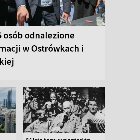
55 osób odnalezione
macji w Ostrówkach i
kiej
84 lata temu w niemieckim