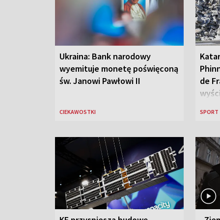
Ukraina: Bank narodowy
Kata
wyemituje monetę poświęconą
Phinn
św. Janowi Pawłowi II
de Fr
wyśc
CIEKAWOSTKI
SPORT
KE przyspiesza budowę
„Ziem