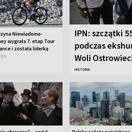
IPN: szczątki 
rzyna Niewiadoma-
ey wygrała 7. etap Tour
podczas ekshu
ance i została liderką
Woli Ostrowiec
igu
HISTORIA
ia obiecana” – serial,
Polska szóstą największą