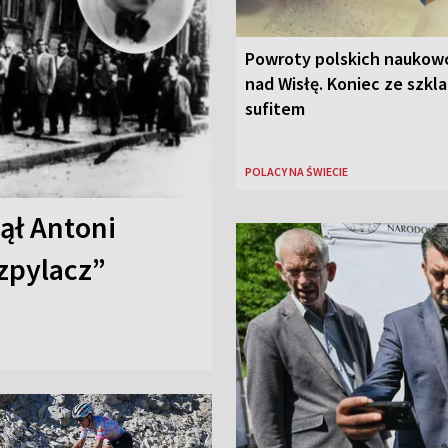
Powroty polskich nauko
nad Wisłę. Koniec ze szkl
sufitem
POLACY NA ŚWIECIE
nął Antoni
zpylacz”