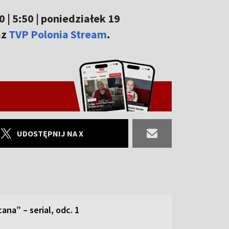
 | 5:50 | poniedziałek 19
az
TVP Polonia Stream
.
UDOSTĘPNIJ NA X
ana” – serial, odc. 1