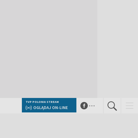
...
TVP POLONIA STREAM
OGLĄDAJ ON-LINE