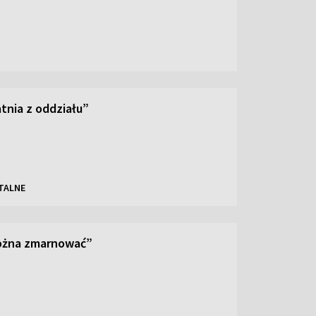
tnia z oddziału”
TALNE
można zmarnować”