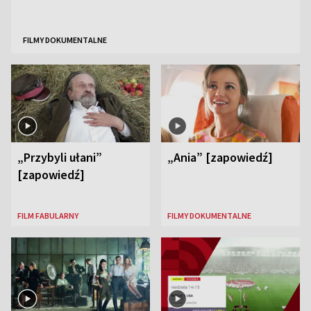
FILMY DOKUMENTALNE
„Przybyli ułani”
„Ania” [zapowiedź]
[zapowiedź]
FILM FABULARNY
FILMY DOKUMENTALNE