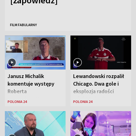
[zapowiedź]
FILM FABULARNY
Janusz Michalik
Lewandowski rozpalił
komentuje występy
Chicago. Dwa gole i
Roberta
eksplozja radości
Lewandowskiego w
wśród Polonii
POLONIA 24
POLONIA 24
Stanach
Zjednoczonych