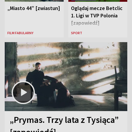
„Miasto 44” [zwiastun]
Oglądaj mecze Betclic
1. Ligi w TVP Polonia
[zapowiedź]
FILM FABULARNY
SPORT
„Prymas. Trzy lata z Tysiąca”