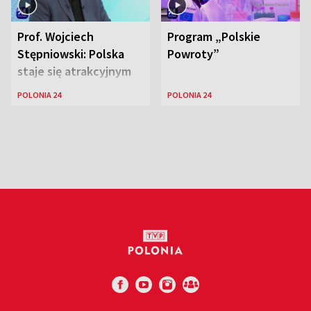
Prof. Wojciech
Program „Polskie
Stępniowski: Polska
Powroty”
staje się atrakcyjnym
miejscem dla
POLONIA 24
POLONIA 24
naukowców