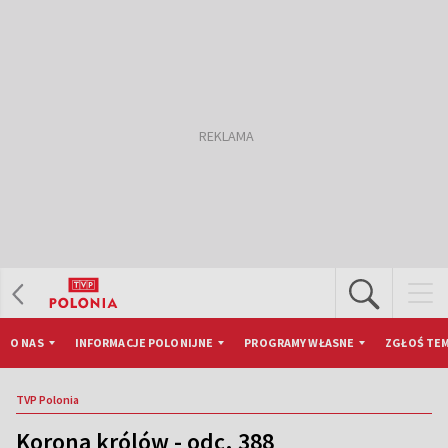
O NAS
INFORMACJE POLONIJNE
PROGRAMY WŁASNE
ZGŁOŚ TEM
TVP Polonia
Korona królów - odc. 388