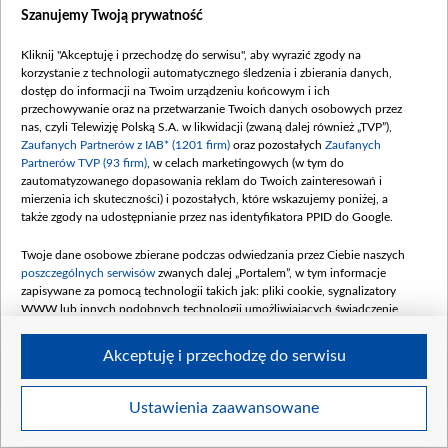
Szanujemy Twoją prywatność
Kliknij "Akceptuję i przechodzę do serwisu", aby wyrazić zgody na
korzystanie z technologii automatycznego śledzenia i zbierania danych,
dostęp do informacji na Twoim urządzeniu końcowym i ich
fot: PAP/Grzegorz Momot
przechowywanie oraz na przetwarzanie Twoich danych osobowych przez
nas, czyli Telewizję Polską S.A. w likwidacji (zwaną dalej również „TVP”),
Zaufanych Partnerów z IAB* (1201 firm)
oraz pozostałych
Zaufanych
Partnerów TVP (93 firm)
, w celach marketingowych (w tym do
zautomatyzowanego dopasowania reklam do Twoich zainteresowań i
mierzenia ich skuteczności) i pozostałych, które wskazujemy poniżej, a
także zgody na udostępnianie przez nas identyfikatora PPID do Google.
Twoje dane osobowe zbierane podczas odwiedzania przez Ciebie naszych
poszczególnych serwisów
zwanych dalej „Portalem”, w tym informacje
zapisywane za pomocą technologii takich jak: pliki cookie, sygnalizatory
WWW lub innych podobnych technologii umożliwiających świadczenie
dopasowanych i bezpiecznych usług, personalizację treści oraz reklam,
udostępnianie funkcji mediów społecznościowych oraz analizowanie ruchu
Akceptuję i przechodzę do serwisu
w Internecie.
Twoje dane osobowe zbierane podczas odwiedzania przez Ciebie
Ustawienia zaawansowane
Item
poszczególnych serwisów
na Portalu, takie jak adresy IP, identyfikatory
Szczegóły
Twoich urządzeń końcowych i identyfikatory plików cookie, informacje o
1