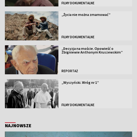
FILMY DOKUMENTALNE
„Życia nie można zmarnować”
FILMY DOKUMENTALNE
„Decyzja na moście. Opowieść o
Zbigniewie Anthonym Kruszewskim”
REPORTAŻ
„Wyszyński. Wróg nr 1”
FILMY DOKUMENTALNE
NAJNOWSZE