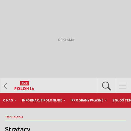
O NAS
INFORMACJE POLONIJNE
PROGRAMY WŁASNE
ZGŁOŚ TEM
TVP Polonia
Strażacy