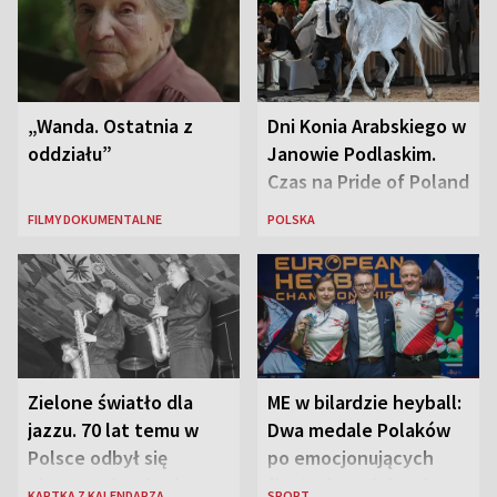
„Wanda. Ostatnia z
Dni Konia Arabskiego w
oddziału”
Janowie Podlaskim.
Czas na Pride of Poland
FILMY DOKUMENTALNE
POLSKA
Zielone światło dla
ME w bilardzie heyball:
jazzu. 70 lat temu w
Dwa medale Polaków
Polsce odbył się
po emocjonujących
pierwszy festiwal
finałach w Kielcach
KARTKA Z KALENDARZA
SPORT