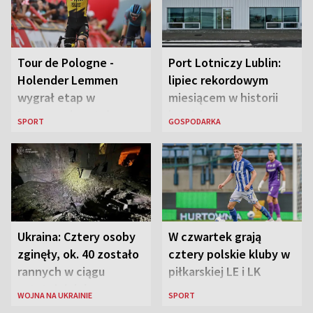
Tour de Pologne -
Port Lotniczy Lublin:
Holender Lemmen
lipiec rekordowym
wygrał etap w
miesiącem w historii
Karpaczu i został
lotniska
SPORT
GOSPODARKA
liderem
Ukraina: Cztery osoby
W czwartek grają
zginęły, ok. 40 zostało
cztery polskie kluby w
rannych w ciągu
piłkarskiej LE i LK
ostatniej doby w
WOJNA NA UKRAINIE
SPORT
rosyjskich atakach