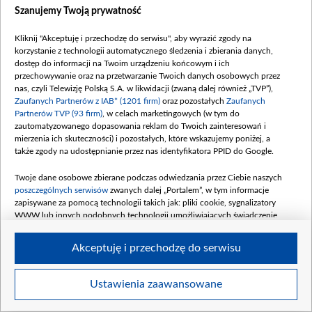
Szanujemy Twoją prywatność
Kliknij "Akceptuję i przechodzę do serwisu", aby wyrazić zgody na
korzystanie z technologii automatycznego śledzenia i zbierania danych,
dostęp do informacji na Twoim urządzeniu końcowym i ich
PAP/Valdemar Doveiko
przechowywanie oraz na przetwarzanie Twoich danych osobowych przez
nas, czyli Telewizję Polską S.A. w likwidacji (zwaną dalej również „TVP”),
Zaufanych Partnerów z IAB* (1201 firm)
oraz pozostałych
Zaufanych
Partnerów TVP (93 firm)
, w celach marketingowych (w tym do
zautomatyzowanego dopasowania reklam do Twoich zainteresowań i
mierzenia ich skuteczności) i pozostałych, które wskazujemy poniżej, a
także zgody na udostępnianie przez nas identyfikatora PPID do Google.
Twoje dane osobowe zbierane podczas odwiedzania przez Ciebie naszych
poszczególnych serwisów
zwanych dalej „Portalem”, w tym informacje
zapisywane za pomocą technologii takich jak: pliki cookie, sygnalizatory
WWW lub innych podobnych technologii umożliwiających świadczenie
dopasowanych i bezpiecznych usług, personalizację treści oraz reklam,
udostępnianie funkcji mediów społecznościowych oraz analizowanie ruchu
Akceptuję i przechodzę do serwisu
w Internecie.
Twoje dane osobowe zbierane podczas odwiedzania przez Ciebie
Ustawienia zaawansowane
Item
poszczególnych serwisów
na Portalu, takie jak adresy IP, identyfikatory
Szczegóły
Twoich urządzeń końcowych i identyfikatory plików cookie, informacje o
1