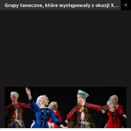
Grupy taneczne, które występowały z okazji XV-lecia działalności artystycznej Zespołu Tańca Ludowego 'Perła' w Wilnie