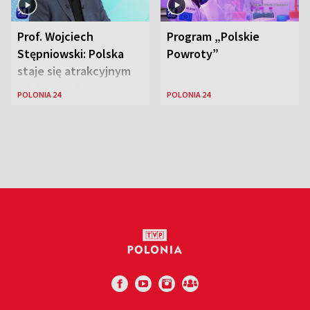
Prof. Wojciech
Program „Polskie
Stępniowski: Polska
Powroty”
staje się atrakcyjnym
miejscem dla
POLONIA 24
POLONIA 24
naukowców