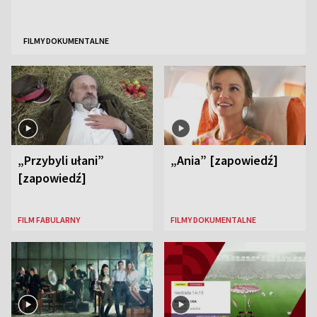
FILMY DOKUMENTALNE
„Przybyli ułani”
„Ania” [zapowiedź]
[zapowiedź]
FILM FABULARNY
FILMY DOKUMENTALNE