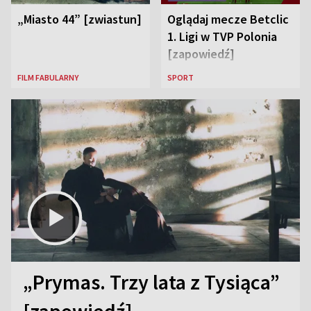
„Miasto 44” [zwiastun]
Oglądaj mecze Betclic
1. Ligi w TVP Polonia
[zapowiedź]
FILM FABULARNY
SPORT
„Prymas. Trzy lata z Tysiąca”