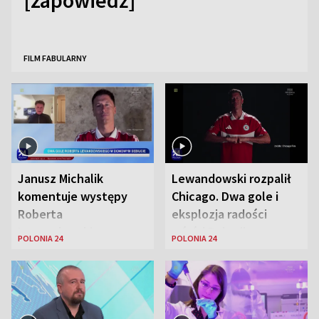
[zapowiedź]
FILM FABULARNY
Janusz Michalik
Lewandowski rozpalił
komentuje występy
Chicago. Dwa gole i
Roberta
eksplozja radości
Lewandowskiego w
wśród Polonii
POLONIA 24
POLONIA 24
Stanach
Zjednoczonych