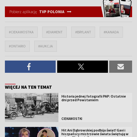
Pobierz aplikację
TVP POLONIA
#CIEKAWOSTKA
#DIAMENT
#BRYLANT
#KANADA
#ONTARIO
#AUKCJA
WIĘCEJ NA TEN TEMAT
Historia jednej fotografii PAP: Ostatnie
dni przed Powstaniem
CIEKAWOSTKI
Hit Ani Dąbrowskiej podbija świat! Gavi i
hiszpańscy mistrzowie świata świętują w