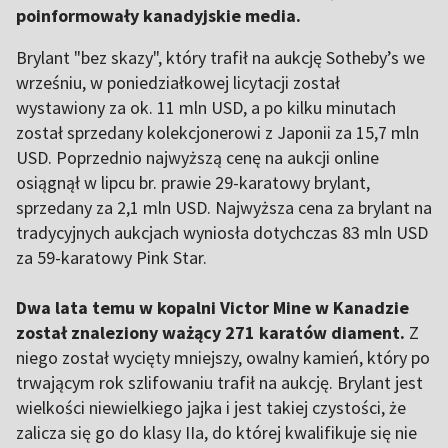
poinformowały kanadyjskie media.
Brylant "bez skazy", który trafił na aukcję Sotheby’s we
wrześniu, w poniedziałkowej licytacji został
wystawiony za ok. 11 mln USD, a po kilku minutach
został sprzedany kolekcjonerowi z Japonii za 15,7 mln
USD. Poprzednio najwyższą cenę na aukcji online
osiągnął w lipcu br. prawie 29-karatowy brylant,
sprzedany za 2,1 mln USD. Najwyższa cena za brylant na
tradycyjnych aukcjach wyniosła dotychczas 83 mln USD
za 59-karatowy Pink Star.
Dwa lata temu w kopalni Victor Mine w Kanadzie
został znaleziony ważący 271 karatów diament.
Z
niego został wycięty mniejszy, owalny kamień, który po
trwającym rok szlifowaniu trafił na aukcję. Brylant jest
wielkości niewielkiego jajka i jest takiej czystości, że
zalicza się go do klasy IIa, do której kwalifikuje się nie