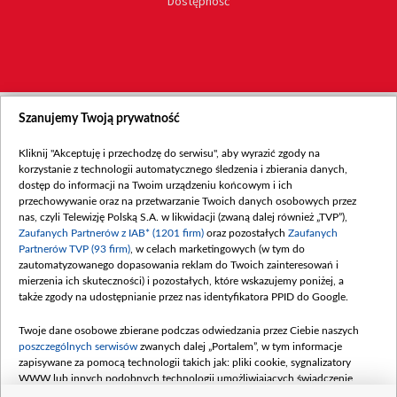
Dostępność
Szanujemy Twoją prywatność
Kliknij "Akceptuję i przechodzę do serwisu", aby wyrazić zgody na
korzystanie z technologii automatycznego śledzenia i zbierania danych,
dostęp do informacji na Twoim urządzeniu końcowym i ich
przechowywanie oraz na przetwarzanie Twoich danych osobowych przez
nas, czyli Telewizję Polską S.A. w likwidacji (zwaną dalej również „TVP”),
Zaufanych Partnerów z IAB* (1201 firm)
oraz pozostałych
Zaufanych
Partnerów TVP (93 firm)
, w celach marketingowych (w tym do
zautomatyzowanego dopasowania reklam do Twoich zainteresowań i
mierzenia ich skuteczności) i pozostałych, które wskazujemy poniżej, a
także zgody na udostępnianie przez nas identyfikatora PPID do Google.
Twoje dane osobowe zbierane podczas odwiedzania przez Ciebie naszych
poszczególnych serwisów
zwanych dalej „Portalem”, w tym informacje
zapisywane za pomocą technologii takich jak: pliki cookie, sygnalizatory
WWW lub innych podobnych technologii umożliwiających świadczenie
dopasowanych i bezpiecznych usług, personalizację treści oraz reklam,