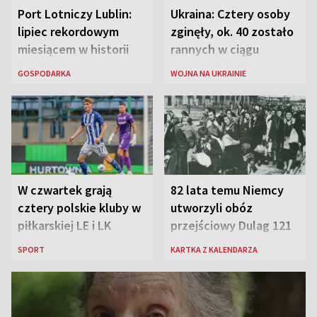
Port Lotniczy Lublin:
Ukraina: Cztery osoby
lipiec rekordowym
zginęły, ok. 40 zostało
miesiącem w historii
rannych w ciągu
lotniska
ostatniej doby w
GOSPODARKA
WOJNA NA UKRAINIE
rosyjskich atakach
W czwartek grają
82 lata temu Niemcy
cztery polskie kluby w
utworzyli obóz
piłkarskiej LE i LK
przejściowy Dulag 121
SPORT
KARTKA Z KALENDARZA