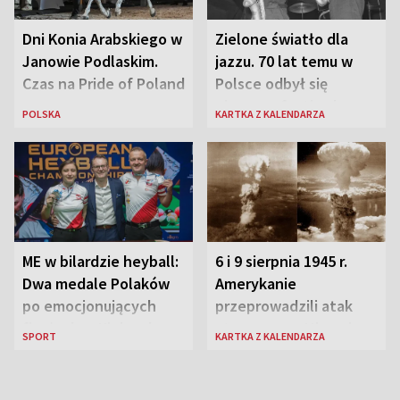
Dni Konia Arabskiego w
Zielone światło dla
Janowie Podlaskim.
jazzu. 70 lat temu w
Czas na Pride of Poland
Polsce odbył się
pierwszy festiwal
POLSKA
KARTKA Z KALENDARZA
jazzowy
ME w bilardzie heyball:
6 i 9 sierpnia 1945 r.
Dwa medale Polaków
Amerykanie
po emocjonujących
przeprowadzili atak
finałach w Kielcach
atomowy na Hiroszimę
SPORT
KARTKA Z KALENDARZA
i Nagasaki