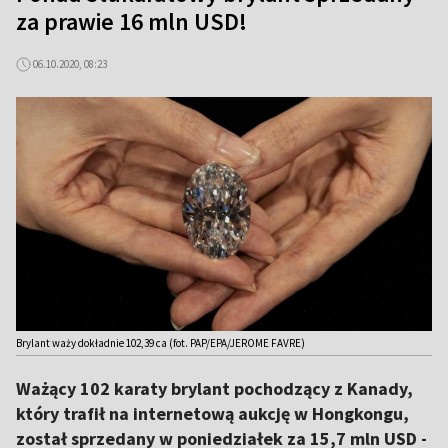
za prawie 16 mln USD!
06.10.2020, 08:23
Brylant waży dokładnie 102,39 ca (fot. PAP/EPA/JEROME FAVRE)
Ważący 102 karaty brylant pochodzący z Kanady,
który trafił na internetową aukcję w Hongkongu,
został sprzedany w poniedziałek za 15,7 mln USD -