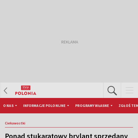
O NAS
INFORMACJE POLONIJNE
PROGRAMY WŁASNE
ZGŁOŚ TEM
Ciekawostki
Ponad stukaratowy brylant sprzedany