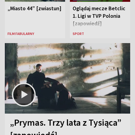
„Miasto 44” [zwiastun]
Oglądaj mecze Betclic
1. Ligi w TVP Polonia
[zapowiedź]
FILM FABULARNY
SPORT
„Prymas. Trzy lata z Tysiąca”