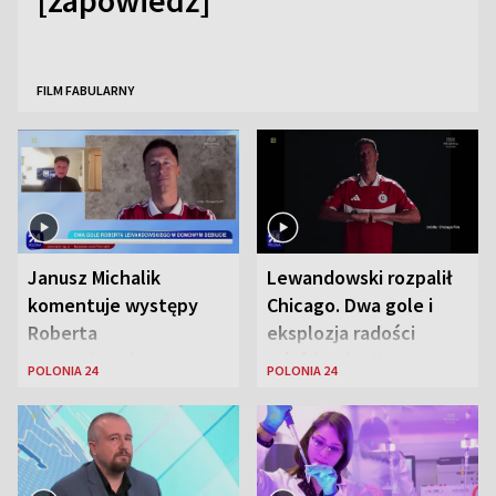
[zapowiedź]
FILM FABULARNY
Janusz Michalik
Lewandowski rozpalił
komentuje występy
Chicago. Dwa gole i
Roberta
eksplozja radości
Lewandowskiego w
wśród Polonii
POLONIA 24
POLONIA 24
Stanach
Zjednoczonych