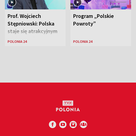
Prof. Wojciech
Program „Polskie
Stępniowski: Polska
Powroty”
staje się atrakcyjnym
miejscem dla
POLONIA 24
POLONIA 24
naukowców