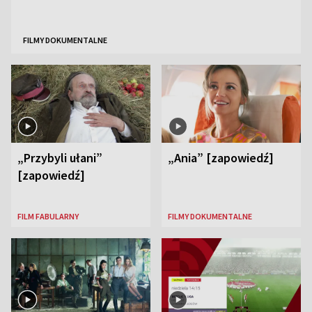
FILMY DOKUMENTALNE
„Przybyli ułani”
„Ania” [zapowiedź]
[zapowiedź]
FILM FABULARNY
FILMY DOKUMENTALNE