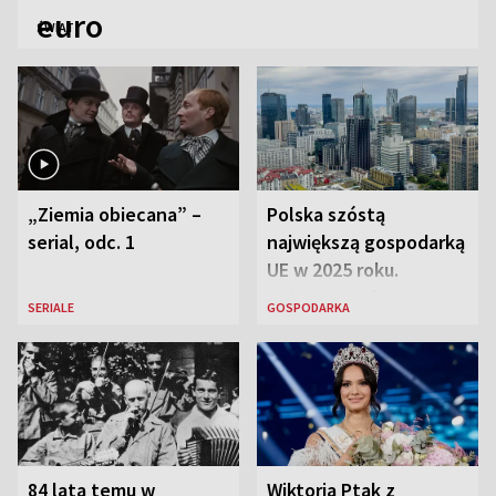
euro
ŚWIAT
„Ziemia obiecana” –
Polska szóstą
serial, odc. 1
największą gospodarką
UE w 2025 roku.
Najnowsze dane
SERIALE
GOSPODARKA
Eurostatu
84 lata temu w
Wiktoria Ptak z