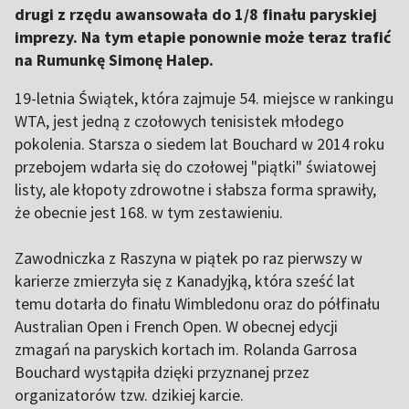
drugi z rzędu awansowała do 1/8 finału paryskiej
imprezy. Na tym etapie ponownie może teraz trafić
na Rumunkę Simonę Halep.
19-letnia Świątek, która zajmuje 54. miejsce w rankingu
WTA, jest jedną z czołowych tenisistek młodego
pokolenia. Starsza o siedem lat Bouchard w 2014 roku
przebojem wdarła się do czołowej "piątki" światowej
listy, ale kłopoty zdrowotne i słabsza forma sprawiły,
że obecnie jest 168. w tym zestawieniu.
Zawodniczka z Raszyna w piątek po raz pierwszy w
karierze zmierzyła się z Kanadyjką, która sześć lat
temu dotarła do finału Wimbledonu oraz do półfinału
Australian Open i French Open. W obecnej edycji
zmagań na paryskich kortach im. Rolanda Garrosa
Bouchard wystąpiła dzięki przyznanej przez
organizatorów tzw. dzikiej karcie.