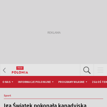
O NAS
INFORMACJE POLONIJNE
PROGRAMY WŁASNE
ZGŁOŚ TEM
Sport
Iga Świątek pokonała kanadyjską