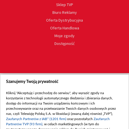
Sklep TVP
Biuro Reklamy
Oferta Dystrybucyjna
Oferta Handlowa
Moje zgody
Dostępność
Szanujemy Twoją prywatność
Kliknij "Akceptuję i przechodzę do serwisu", aby wyrazić zgody na
korzystanie z technologii automatycznego śledzenia i zbierania danych,
dostęp do informacji na Twoim urządzeniu końcowym i ich
przechowywanie oraz na przetwarzanie Twoich danych osobowych przez
nas, czyli Telewizję Polską S.A. w likwidacji (zwaną dalej również „TVP”),
Zaufanych Partnerów z IAB* (1201 firm)
oraz pozostałych
Zaufanych
Partnerów TVP (93 firm)
, w celach marketingowych (w tym do