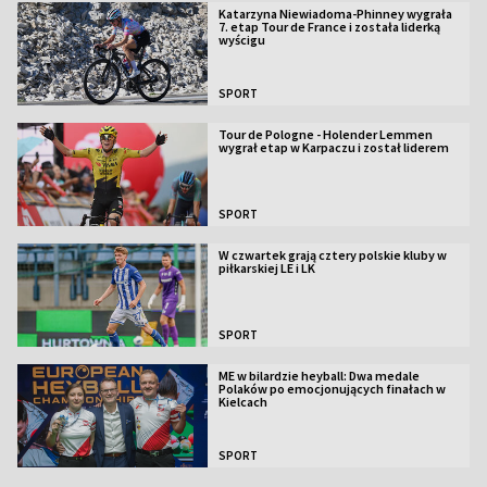
Katarzyna Niewiadoma-Phinney wygrała
7. etap Tour de France i została liderką
wyścigu
SPORT
Tour de Pologne - Holender Lemmen
wygrał etap w Karpaczu i został liderem
SPORT
W czwartek grają cztery polskie kluby w
piłkarskiej LE i LK
SPORT
ME w bilardzie heyball: Dwa medale
Polaków po emocjonujących finałach w
Kielcach
SPORT