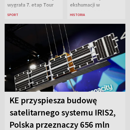
wygrała 7. etap Tour
ekshumacji w
de France i została
Ostrówkach i Woli
SPORT
HISTORIA
liderką wyścigu
Ostrowieckiej
KE przyspiesza budowę
satelitarnego systemu IRIS2,
Polska przeznaczy 656 mln