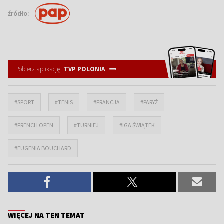
źródło:
Pobierz aplikację
TVP POLONIA
#SPORT
#TENIS
#FRANCJA
#PARYŻ
#FRENCH OPEN
#TURNIEJ
#IGA ŚWIĄTEK
#EUGENIA BOUCHARD
WIĘCEJ NA TEN TEMAT