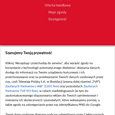
Oferta Handlowa
Moje zgody
Dostępność
Szanujemy Twoją prywatność
Kliknij "Akceptuję i przechodzę do serwisu", aby wyrazić zgody na
korzystanie z technologii automatycznego śledzenia i zbierania danych,
dostęp do informacji na Twoim urządzeniu końcowym i ich
przechowywanie oraz na przetwarzanie Twoich danych osobowych przez
nas, czyli Telewizję Polską S.A. w likwidacji (zwaną dalej również „TVP”),
Zaufanych Partnerów z IAB* (1201 firm)
oraz pozostałych
Zaufanych
Partnerów TVP (93 firm)
, w celach marketingowych (w tym do
zautomatyzowanego dopasowania reklam do Twoich zainteresowań i
mierzenia ich skuteczności) i pozostałych, które wskazujemy poniżej, a
także zgody na udostępnianie przez nas identyfikatora PPID do Google.
Twoje dane osobowe zbierane podczas odwiedzania przez Ciebie naszych