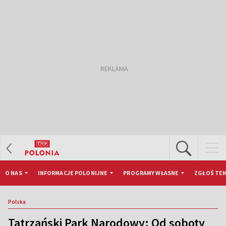
O NAS
INFORMACJE POLONIJNE
PROGRAMY WŁASNE
ZGŁOŚ TEM
Polska
Tatrzański Park Narodowy: Od soboty