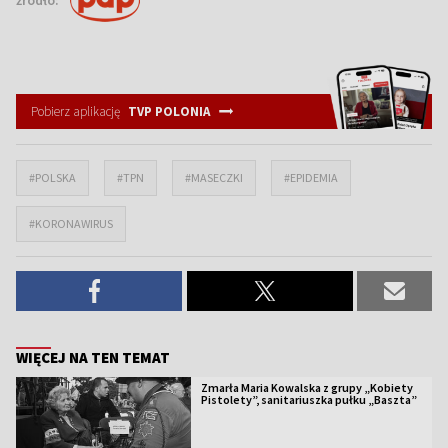
źródło:
Pobierz aplikację
TVP POLONIA
#POLSKA
#TPN
#MASECZKI
#EPIDEMIA
#KORONAWIRUS
WIĘCEJ NA TEN TEMAT
Zmarła Maria Kowalska z grupy „Kobiety
Pistolety”, sanitariuszka pułku „Baszta”