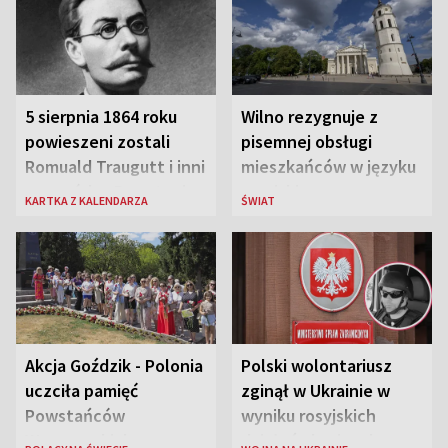
5 sierpnia 1864 roku
Wilno rezygnuje z
powieszeni zostali
pisemnej obsługi
Romuald Traugutt i inni
mieszkańców w języku
przywódcy Powstania
rosyjskim
KARTKA Z KALENDARZA
ŚWIAT
Styczniowego
Akcja Goździk - Polonia
Polski wolontariusz
uczciła pamięć
zginął w Ukrainie w
Powstańców
wyniku rosyjskich
Warszawskich
działań zbrojnych