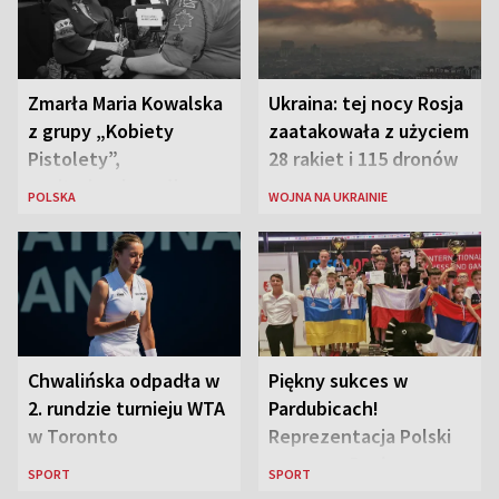
Zmarła Maria Kowalska
Ukraina: tej nocy Rosja
z grupy „Kobiety
zaatakowała z użyciem
Pistolety”,
28 rakiet i 115 dronów
sanitariuszka pułku
POLSKA
WOJNA NA UKRAINIE
„Baszta”
Chwalińska odpadła w
Piękny sukces w
2. rundzie turnieju WTA
Pardubicach!
w Toronto
Reprezentacja Polski
wygrywa Drużynowe
SPORT
SPORT
Mistrzostwa Europy w