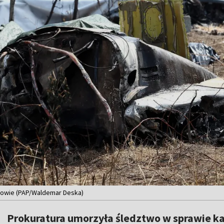
lowie (PAP/Waldemar Deska)
Prokuratura umorzyła śledztwo w sprawie kat