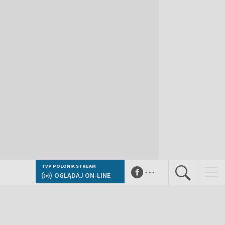
...
TVP POLONIA STREAM
OGLĄDAJ ON-LINE