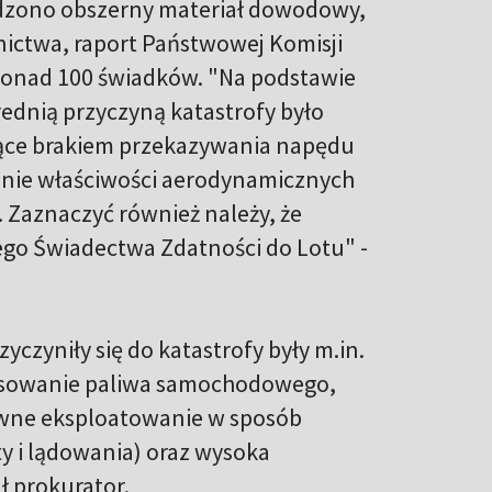
adzono obszerny materiał dowodowy,
tnictwa, raport Państwowej Komisji
ponad 100 świadków. "Na podstawie
rednią przyczyną katastrofy było
jące brakiem przekazywania napędu
enie właściwości aerodynamicznych
 Zaznaczyć również należy, że
go Świadectwa Zdatności do Lotu" -
czyniły się do katastrofy były m.in.
tosowanie paliwa samochodowego,
ywne eksploatowanie w sposób
ty i lądowania) oraz wysoka
ł prokurator.