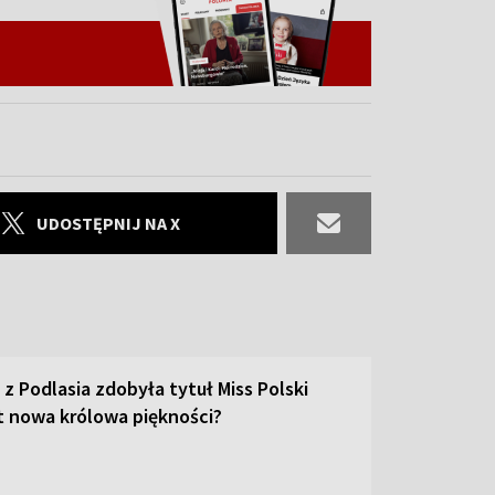
UDOSTĘPNIJ NA X
 z Podlasia zdobyła tytuł Miss Polski
st nowa królowa piękności?