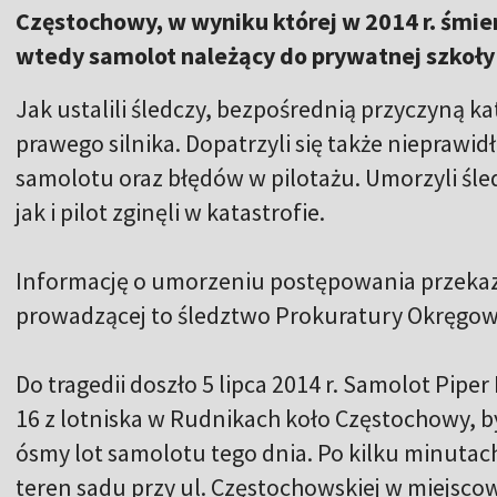
Częstochowy, w wyniku której w 2014 r. śmier
wtedy samolot należący do prywatnej szkoł
Jak ustalili śledczy, bezpośrednią przyczyną k
prawego silnika. Dopatrzyli się także nieprawid
samolotu oraz błędów w pilotażu. Umorzyli śle
jak i pilot zginęli w katastrofie.
Informację o umorzeniu postępowania przekaz
prowadzącej to śledztwo Prokuratury Okręgo
Do tragedii doszło 5 lipca 2014 r. Samolot Pipe
16 z lotniska w Rudnikach koło Częstochowy, by
ósmy lot samolotu tego dnia. Po kilku minutac
teren sadu przy ul. Częstochowskiej w miejsco