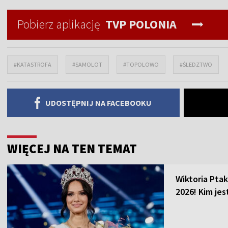
Pobierz aplikację
TVP POLONIA
#KATASTROFA
#SAMOLOT
#TOPOLOWO
#ŚLEDZTWO
UDOSTĘPNIJ NA FACEBOOKU
WIĘCEJ NA TEN TEMAT
Wiktoria Ptak
2026! Kim je