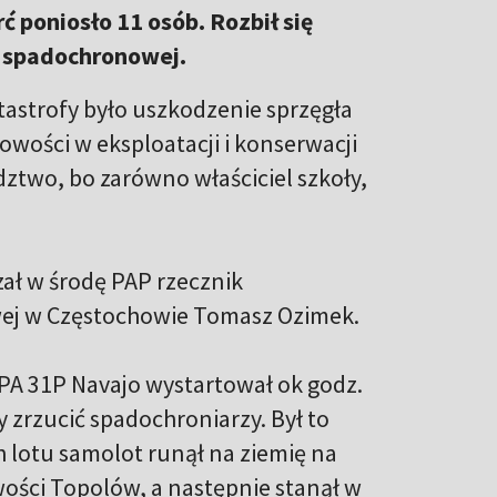
ć poniosło 11 osób. Rozbił się
y spadochronowej.
atastrofy było uszkodzenie sprzęgła
łowości w eksploatacji i konserwacji
dztwo, bo zarówno właściciel szkoły,
ał w środę PAP rzecznik
wej w Częstochowie Tomasz Ozimek.
r PA 31P Navajo wystartował ok godz.
 zrzucić spadochroniarzy. Był to
h lotu samolot runął na ziemię na
wości Topolów, a następnie stanął w