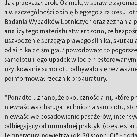
Jak przekazał prok. Ozimek, w sprawie zgrom
a w szczególności opinię biegłego z zakresu lo
Badania Wypadków Lotniczych oraz zeznania 
analizy tego materiału stwierdzono, że bezpoś
uszkodzenie sprzęgła prawego silnika, skutku
od silnika do śmigła. Spowodowało to pogorsz
samolotu i jego upadek w locie niesterowanym.
użytkowanie samolotu odbywało się bez ważne
poinformował rzecznik prokuratury.
"Ponadto uznano, że okolicznościami, które przy
niewłaściwa obsługa techniczna samolotu, s
niewłaściwe posadowienie pasażerów, intens
odbiegający od normalnej praktyki (częste star
temperatura powietrza (ok. 30 stopni C)" - doda