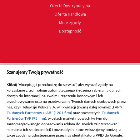
Oferta Dystrybucyjna
Oferta Handlowa
Moje zgody
Dostępność
Szanujemy Twoją prywatność
Kliknij "Akceptuję i przechodzę do serwisu", aby wyrazić zgody na
korzystanie z technologii automatycznego śledzenia i zbierania danych,
dostęp do informacji na Twoim urządzeniu końcowym i ich
przechowywanie oraz na przetwarzanie Twoich danych osobowych przez
nas, czyli Telewizję Polską S.A. w likwidacji (zwaną dalej również „TVP”),
Zaufanych Partnerów z IAB* (1201 firm)
oraz pozostałych
Zaufanych
Partnerów TVP (93 firm)
, w celach marketingowych (w tym do
zautomatyzowanego dopasowania reklam do Twoich zainteresowań i
mierzenia ich skuteczności) i pozostałych, które wskazujemy poniżej, a
także zgody na udostępnianie przez nas identyfikatora PPID do Google.