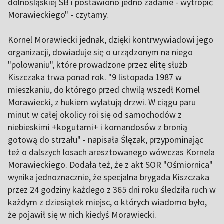
dolnośląskiej SB i postawiono jedno zadanie - wytropić
Morawieckiego" - czytamy.
Kornel Morawiecki jednak, dzięki kontrwywiadowi jego
organizacji, dowiaduje się o urządzonym na niego
"polowaniu", które prowadzone przez elitę służb
Kiszczaka trwa ponad rok. "9 listopada 1987 w
mieszkaniu, do którego przed chwilą wszedł Kornel
Morawiecki, z hukiem wylatują drzwi. W ciągu paru
minut w całej okolicy roi się od samochodów z
niebieskimi +kogutami+ i komandosów z bronią
gotową do strzału" - napisała Ślęzak, przypominając
też o dalszych losach aresztowanego wówczas Kornela
Morawieckiego. Dodała też, że z akt SOR "Ośmiornica"
wynika jednoznacznie, że specjalna brygada Kiszczaka
przez 24 godziny każdego z 365 dni roku śledziła ruch w
każdym z dziesiątek miejsc, o których wiadomo było,
że pojawił się w nich kiedyś Morawiecki.