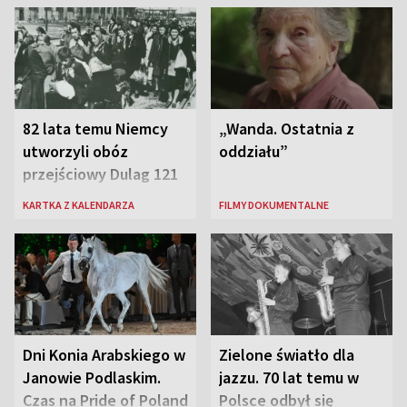
82 lata temu Niemcy
„Wanda. Ostatnia z
utworzyli obóz
oddziału”
przejściowy Dulag 121
KARTKA Z KALENDARZA
FILMY DOKUMENTALNE
Dni Konia Arabskiego w
Zielone światło dla
Janowie Podlaskim.
jazzu. 70 lat temu w
Czas na Pride of Poland
Polsce odbył się