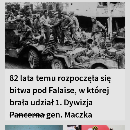
82 lata temu rozpoczęła się
bitwa pod Falaise, w której
brała udział 1. Dywizja
Pancerna gen. Maczka
KARTKA Z KALENDARZA