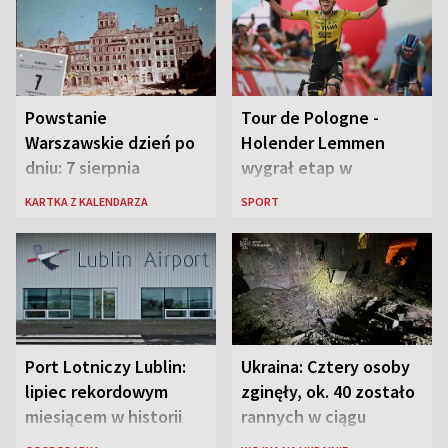
Powstanie
Tour de Pologne -
Warszawskie dzień po
Holender Lemmen
dniu: 7 sierpnia
wygrał etap w
Karpaczu i został
KARTKA Z KALENDARZA
SPORT
liderem
Port Lotniczy Lublin:
Ukraina: Cztery osoby
lipiec rekordowym
zginęły, ok. 40 zostało
miesiącem w historii
rannych w ciągu
lotniska
ostatniej doby w