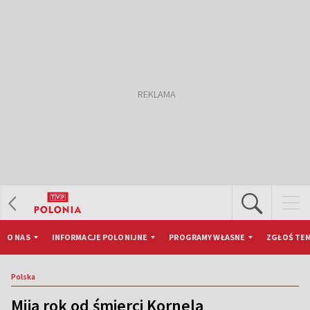
O NAS
INFORMACJE POLONIJNE
PROGRAMY WŁASNE
ZGŁOŚ TEM
Polska
Mija rok od śmierci Kornela