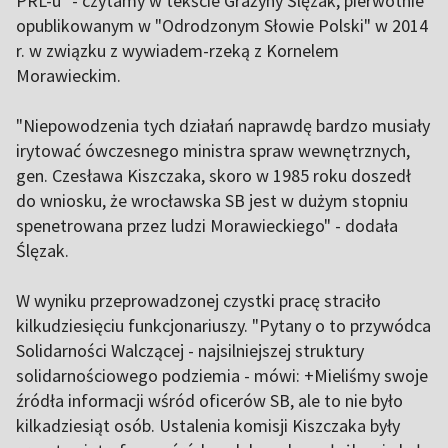
PRL-u" - czytamy w tekście Grażyny Ślęzak, pierwotnie
opublikowanym w "Odrodzonym Słowie Polski" w 2014
r. w związku z wywiadem-rzeką z Kornelem
Morawieckim.
"Niepowodzenia tych działań naprawdę bardzo musiały
irytować ówczesnego ministra spraw wewnętrznych,
gen. Czesława Kiszczaka, skoro w 1985 roku doszedł
do wniosku, że wrocławska SB jest w dużym stopniu
spenetrowana przez ludzi Morawieckiego" - dodała
Ślęzak.
W wyniku przeprowadzonej czystki pracę straciło
kilkudziesięciu funkcjonariuszy. "Pytany o to przywódca
Solidarności Walczącej - najsilniejszej struktury
solidarnościowego podziemia - mówi: +Mieliśmy swoje
źródła informacji wśród oficerów SB, ale to nie było
kilkadziesiąt osób. Ustalenia komisji Kiszczaka były