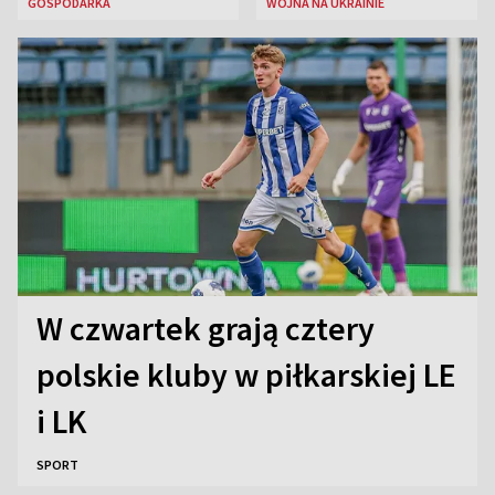
GOSPODARKA
WOJNA NA UKRAINIE
rosyjskich atakach
W czwartek grają cztery
polskie kluby w piłkarskiej LE
i LK
SPORT