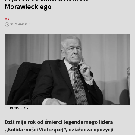
Morawieckiego
MA
30.09.2020, 09:10
fot: PAP/Rafał Guz
Dziś mija rok od śmierci legendarnego lidera
„Solidarności Walczącej”, działacza opozycji